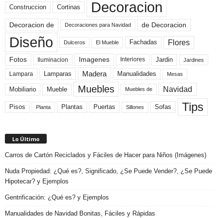
Decoracion
Construccion
Cortinas
de Decoracion
Decoracion de
Decoraciones para Navidad
Diseño
Flores
Fachadas
El Mueble
Dulceros
Fotos
Imagenes
Interiores
Jardin
Iluminacion
Jardines
Madera
Lamparas
Manualidades
Lampara
Mesas
Muebles
Navidad
Mobiliario
Mueble
Muebles de
Tips
Plantas
Pisos
Puertas
Sofas
Planta
Sillones
Lo Último
Carros de Cartón Reciclados y Fáciles de Hacer para Niños (Imágenes)
Nuda Propiedad: ¿Qué es?, Significado, ¿Se Puede Vender?, ¿Se Puede
Hipotecar? y Ejemplos
Gentrificación: ¿Qué es? y Ejemplos
Manualidades de Navidad Bonitas, Fáciles y Rápidas