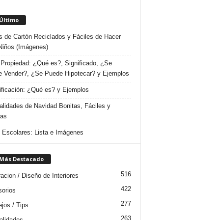
 Último
s de Cartón Reciclados y Fáciles de Hacer
Niños (Imágenes)
Propiedad: ¿Qué es?, Significado, ¿Se
 Vender?, ¿Se Puede Hipotecar? y Ejemplos
ificación: ¿Qué es? y Ejemplos
lidades de Navidad Bonitas, Fáciles y
das
s Escolares: Lista e Imágenes
 Más Destacado
516
acion / Diseño de Interiores
422
orios
277
jos / Tips
263
lidades