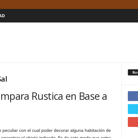
AD
Bu
Sal
ampara Rustica en Base a
peculiar con el cual poder decorar alguna habitación de
 encontrar el objeto indicado. Es de este modo que entre