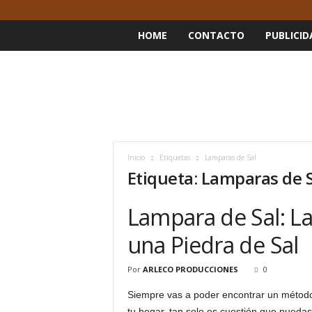
HOME
CONTACTO
PUBLICID
Inicio
Etiquetas
Lamparas de Sal
Etiqueta: Lamparas de 
Lampara de Sal: L
una Piedra de Sal
Por
ARLECO PRODUCCIONES
0
Siempre vas a poder encontrar un método 
tu hogar, tan solo es cuestión que puedas