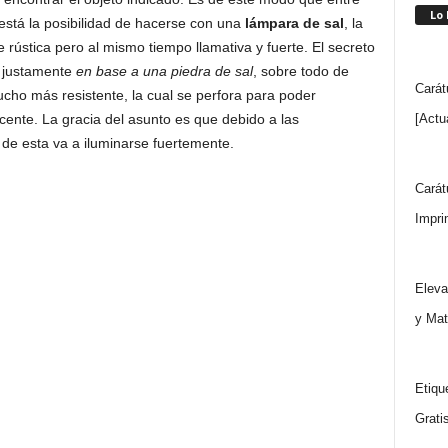
Lo
stá la posibilidad de hacerse con una
lámpara de sal
, la
ústica pero al mismo tiempo llamativa y fuerte. El secreto
s justamente
en base a una piedra de sal
, sobre todo de
Carát
cho más resistente, la cual se perfora para poder
[Actu
ente. La gracia del asunto es que debido a las
r de esta va a iluminarse fuertemente.
Carát
Impri
Eleva
y Mat
Etiqu
Grati