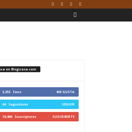
sca en Blogicasa.com
3,255
Fans
ME GUSTA
64
Seguidores
SEGUIR
10,400
Suscriptores
SUSCRIBIRTE