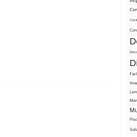
Arq
Ca
Coci
Con
D
Deco
D
Fac
Ima
Lam
Man
Mu
Pis
Sof