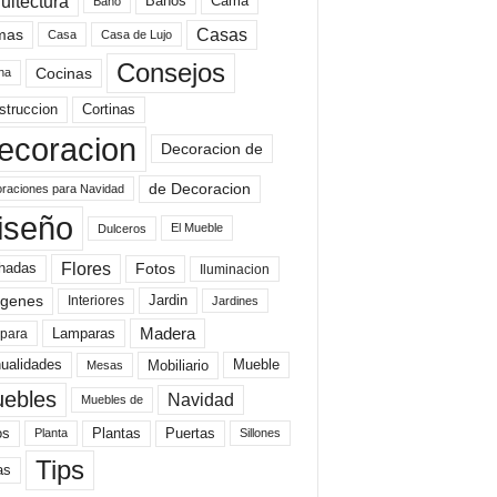
uitectura
Baños
Cama
Baño
mas
Casas
Casa
Casa de Lujo
Consejos
Cocinas
na
struccion
Cortinas
ecoracion
Decoracion de
de Decoracion
raciones para Navidad
iseño
El Mueble
Dulceros
Flores
Fotos
hadas
Iluminacion
genes
Interiores
Jardin
Jardines
Madera
Lamparas
para
Mobiliario
ualidades
Mueble
Mesas
ebles
Navidad
Muebles de
Plantas
os
Puertas
Planta
Sillones
Tips
as