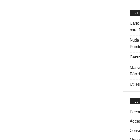
Lo
Carro
para 
Nuda 
Puede
Gentr
Manua
Rápi
Útile
Lo
Decor
Acces
Conse
Manua