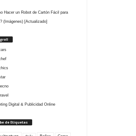
 Hacer un Robot de Cartón Fácil para
? (Imágenes) [Actualizado]
groll
cars
chef
chics
star
tecno
ravel
ting Digital & Publicidad Online
be de Etiquetas