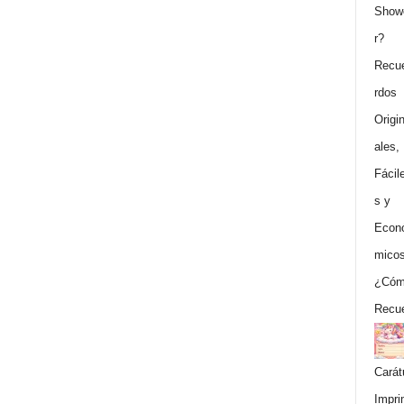
¿Cóm
Recue
Carát
Impri