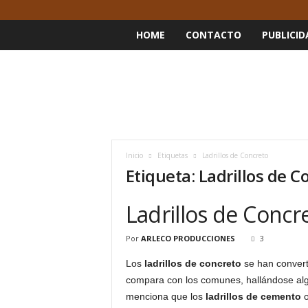
HOME
CONTACTO
PUBLICID
Inicio
Etiquetas
Ladrillos de Concreto
Etiqueta: Ladrillos de C
Ladrillos de Concr
Por
ARLECO PRODUCCIONES
3
Los
ladrillos de concreto
se han converti
compara con los comunes, hallándose algu
menciona que los
ladrillos de cemento
o