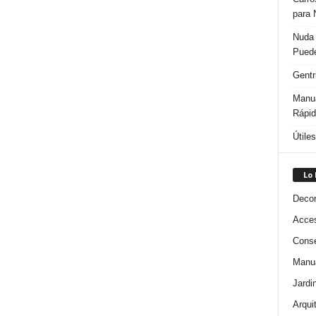
para 
Nuda 
Puede
Gentr
Manua
Rápi
Útile
Lo
Decor
Acces
Conse
Manua
Jardi
Arqui