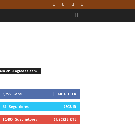
sca en Blogicasa.com
3,255
Fans
ME GUSTA
64
Seguidores
SEGUIR
10,400
Suscriptores
SUSCRIBIRTE