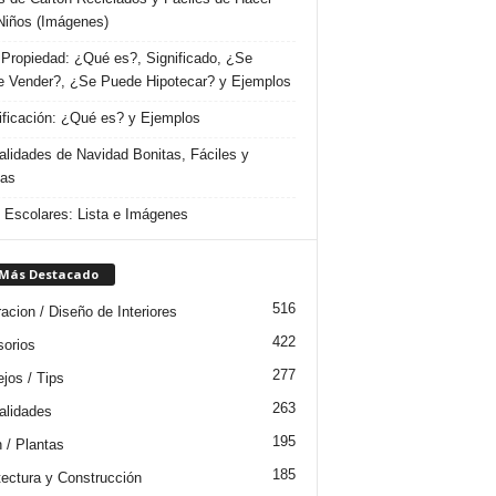
Niños (Imágenes)
Propiedad: ¿Qué es?, Significado, ¿Se
 Vender?, ¿Se Puede Hipotecar? y Ejemplos
ificación: ¿Qué es? y Ejemplos
lidades de Navidad Bonitas, Fáciles y
das
s Escolares: Lista e Imágenes
 Más Destacado
516
acion / Diseño de Interiores
422
orios
277
jos / Tips
263
lidades
195
n / Plantas
185
tectura y Construcción