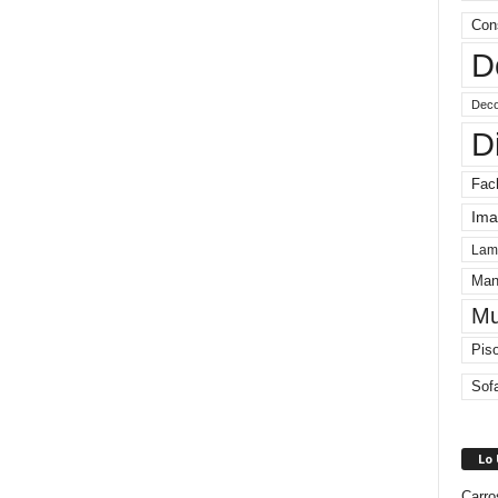
Con
D
Deco
D
Fac
Ima
Lam
Man
Mu
Pis
Sof
Lo
Carro