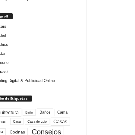
groll
cars
chef
chics
star
tecno
ravel
ting Digital & Publicidad Online
be de Etiquetas
uitectura
Baños
Cama
Baño
mas
Casas
Casa
Casa de Lujo
Consejos
Cocinas
na