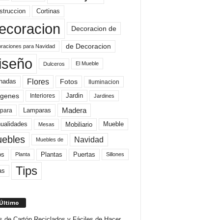
struccion
Cortinas
ecoracion
Decoracion de
de Decoracion
raciones para Navidad
iseño
El Mueble
Dulceros
Flores
Fotos
hadas
Iluminacion
genes
Interiores
Jardin
Jardines
Madera
Lamparas
para
Mobiliario
ualidades
Mueble
Mesas
ebles
Navidad
Muebles de
Plantas
os
Puertas
Planta
Sillones
Tips
as
 Último
s de Cartón Reciclados y Fáciles de Hacer