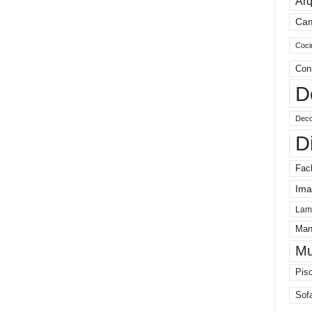
Arq
Ca
Coci
Con
D
Deco
D
Fac
Ima
Lam
Man
Mu
Pis
Sof