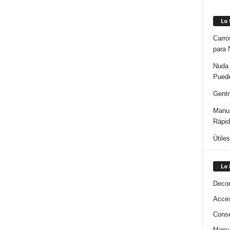
Lo
Carro
para 
Nuda 
Puede
Gentr
Manua
Rápi
Útile
Lo
Decor
Acces
Conse
Manua