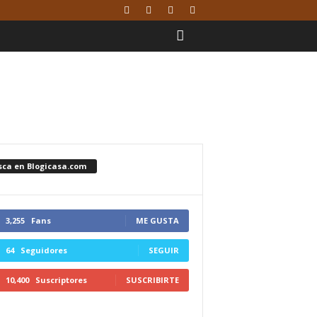
sca en Blogicasa.com
3,255
Fans
ME GUSTA
64
Seguidores
SEGUIR
10,400
Suscriptores
SUSCRIBIRTE