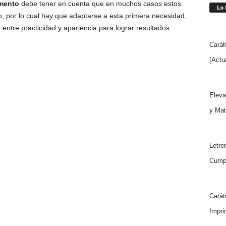
mento
debe tener en cuenta que en muchos casos estos
Lo
, por lo cual hay que adaptarse a esta primera necesidad,
ntre practicidad y apariencia para lograr resultados
Carát
[Actu
Eleva
y Mat
Letre
Cumpl
Carát
Impri