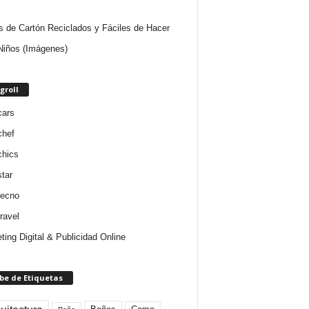
s de Cartón Reciclados y Fáciles de Hacer
Niños (Imágenes)
groll
cars
chef
chics
star
tecno
ravel
ting Digital & Publicidad Online
be de Etiquetas