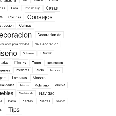
uitectura
Baños
Cama
Baño
mas
Casas
Casa
Casa de Lujo
Consejos
Cocinas
na
struccion
Cortinas
ecoracion
Decoracion de
de Decoracion
raciones para Navidad
iseño
El Mueble
Dulceros
Flores
Fotos
hadas
Iluminacion
genes
Interiores
Jardin
Jardines
Madera
Lamparas
para
Mobiliario
ualidades
Mueble
Mesas
ebles
Navidad
Muebles de
Plantas
os
Puertas
Planta
Sillones
Tips
as