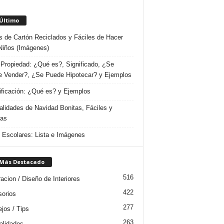
 Último
s de Cartón Reciclados y Fáciles de Hacer
Niños (Imágenes)
Propiedad: ¿Qué es?, Significado, ¿Se
 Vender?, ¿Se Puede Hipotecar? y Ejemplos
ificación: ¿Qué es? y Ejemplos
lidades de Navidad Bonitas, Fáciles y
das
s Escolares: Lista e Imágenes
 Más Destacado
516
acion / Diseño de Interiores
422
orios
277
jos / Tips
263
lidades