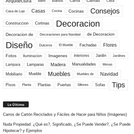
Arquitectura
Camas
Baños
Cama
Baño
Casa
Consejos
Casas
Cocinas
Cocina
Casa de Lujo
Decoracion
Construccion
Cortinas
de Decoracion
Decoracion de
Decoraciones para Navidad
Diseño
Flores
Fachadas
El Mueble
Dulceros
Fotos
Imagenes
Interiores
Jardin
Iluminacion
Jardines
Madera
Lamparas
Manualidades
Lampara
Mesas
Muebles
Navidad
Mobiliario
Mueble
Muebles de
Tips
Plantas
Pisos
Puertas
Sofas
Planta
Sillones
Lo Último
Carros de Cartón Reciclados y Fáciles de Hacer para Niños (Imágenes)
Nuda Propiedad: ¿Qué es?, Significado, ¿Se Puede Vender?, ¿Se Puede
Hipotecar? y Ejemplos