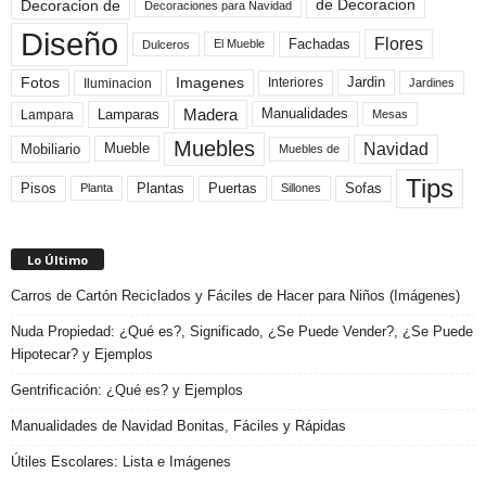
de Decoracion
Decoracion de
Decoraciones para Navidad
Diseño
Flores
Fachadas
El Mueble
Dulceros
Fotos
Imagenes
Interiores
Jardin
Iluminacion
Jardines
Madera
Lamparas
Manualidades
Lampara
Mesas
Muebles
Navidad
Mobiliario
Mueble
Muebles de
Tips
Plantas
Pisos
Puertas
Sofas
Planta
Sillones
Lo Último
Carros de Cartón Reciclados y Fáciles de Hacer para Niños (Imágenes)
Nuda Propiedad: ¿Qué es?, Significado, ¿Se Puede Vender?, ¿Se Puede
Hipotecar? y Ejemplos
Gentrificación: ¿Qué es? y Ejemplos
Manualidades de Navidad Bonitas, Fáciles y Rápidas
Útiles Escolares: Lista e Imágenes