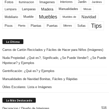
Fotos
Imagenes
Interiores
Jardin
Iluminacion
Jardines
Madera
Lamparas
Manualidades
Lampara
Mesas
Muebles
Navidad
Mobiliario
Mueble
Muebles de
Tips
Plantas
Pisos
Puertas
Sofas
Planta
Sillones
Lo Último
Carros de Cartón Reciclados y Fáciles de Hacer para Niños (Imágenes)
Nuda Propiedad: ¿Qué es?, Significado, ¿Se Puede Vender?, ¿Se Puede
Hipotecar? y Ejemplos
Gentrificación: ¿Qué es? y Ejemplos
Manualidades de Navidad Bonitas, Fáciles y Rápidas
Útiles Escolares: Lista e Imágenes
Lo Más Destacado
516
Decoracion / Diseño de Interiores