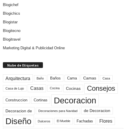
Blogichef
Blogichics
Blogistar
Blogitecno
Blogitravel
Marketing Digital & Publicidad Online
Nube de Etiquetas
Arquitectura
Camas
Baños
Cama
Baño
Casa
Consejos
Casas
Cocinas
Cocina
Casa de Lujo
Decoracion
Construccion
Cortinas
de Decoracion
Decoracion de
Decoraciones para Navidad
Diseño
Flores
Fachadas
El Mueble
Dulceros