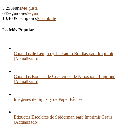
3,255
Fans
Me gusta
64
Seguidores
Seguir
10,400
Suscriptores
Suscribirte
Lo Más Popular
Carátulas de Lengua y Literatura Bonitas para Imprimir
[Actualizado]
Carátulas Bonitas de Cuadernos de Niños para Imprimir
[Actualizado]
Imágenes de Squishy de Papel Fáciles
Etiquetas Escolares de Spiderman para Imprimir Gratis
[Actualizado]