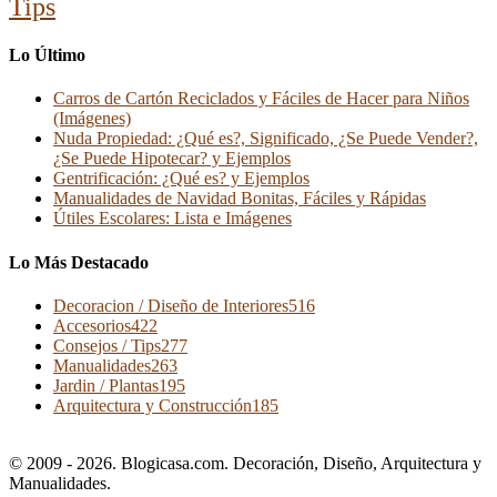
Tips
Lo Último
Carros de Cartón Reciclados y Fáciles de Hacer para Niños
(Imágenes)
Nuda Propiedad: ¿Qué es?, Significado, ¿Se Puede Vender?,
¿Se Puede Hipotecar? y Ejemplos
Gentrificación: ¿Qué es? y Ejemplos
Manualidades de Navidad Bonitas, Fáciles y Rápidas
Útiles Escolares: Lista e Imágenes
Lo Más Destacado
Decoracion / Diseño de Interiores
516
Accesorios
422
Consejos / Tips
277
Manualidades
263
Jardin / Plantas
195
Arquitectura y Construcción
185
© 2009 - 2026. Blogicasa.com. Decoración, Diseño, Arquitectura y
Manualidades.