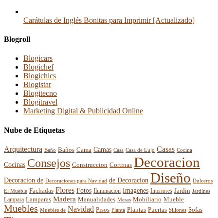
Carátulas de Inglés Bonitas para Imprimir [Actualizado]
Blogroll
Blogicars
Blogichef
Blogichics
Blogistar
Blogitecno
Blogitravel
Marketing Digital & Publicidad Online
Nube de Etiquetas
Arquitectura
Casas
Baños
Camas
Cama
Casa
Cocina
Baño
Casa de Lujo
Decoracion
Consejos
Cocinas
Construccion
Cortinas
Diseño
Decoracion de
de Decoracion
Decoraciones para Navidad
Dulceros
Flores
Fotos
Imagenes
Fachadas
Interiores
Jardin
El Mueble
Iluminacion
Jardines
Madera
Lamparas
Mobiliario
Manualidades
Mueble
Lampara
Mesas
Muebles
Navidad
Pisos
Plantas
Puertas
Sofas
Muebles de
Planta
Sillones