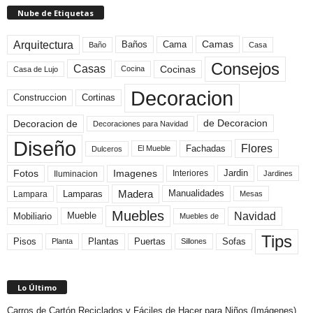
Nube de Etiquetas
Arquitectura
Camas
Baños
Cama
Baño
Casa
Consejos
Casas
Cocinas
Cocina
Casa de Lujo
Decoracion
Construccion
Cortinas
de Decoracion
Decoracion de
Decoraciones para Navidad
Diseño
Flores
Fachadas
El Mueble
Dulceros
Fotos
Imagenes
Interiores
Jardin
Iluminacion
Jardines
Madera
Lamparas
Manualidades
Lampara
Mesas
Muebles
Navidad
Mobiliario
Mueble
Muebles de
Tips
Plantas
Pisos
Puertas
Sofas
Planta
Sillones
Lo Último
Carros de Cartón Reciclados y Fáciles de Hacer para Niños (Imágenes)