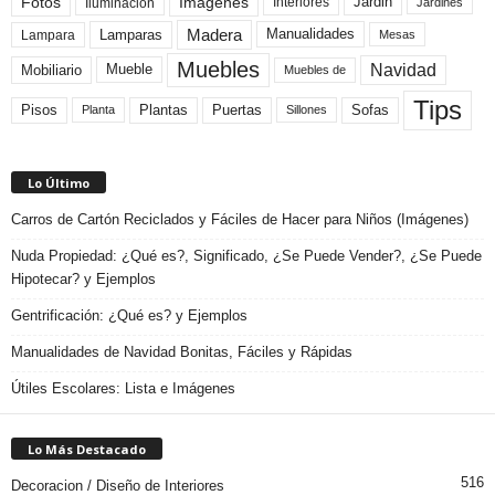
Fotos
Imagenes
Interiores
Jardin
Iluminacion
Jardines
Madera
Lamparas
Manualidades
Lampara
Mesas
Muebles
Navidad
Mobiliario
Mueble
Muebles de
Tips
Plantas
Pisos
Puertas
Sofas
Planta
Sillones
Lo Último
Carros de Cartón Reciclados y Fáciles de Hacer para Niños (Imágenes)
Nuda Propiedad: ¿Qué es?, Significado, ¿Se Puede Vender?, ¿Se Puede
Hipotecar? y Ejemplos
Gentrificación: ¿Qué es? y Ejemplos
Manualidades de Navidad Bonitas, Fáciles y Rápidas
Útiles Escolares: Lista e Imágenes
Lo Más Destacado
516
Decoracion / Diseño de Interiores