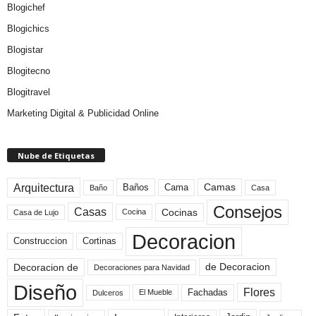
Blogichef
Blogichics
Blogistar
Blogitecno
Blogitravel
Marketing Digital & Publicidad Online
Nube de Etiquetas
Arquitectura
Camas
Baños
Cama
Baño
Casa
Consejos
Casas
Cocinas
Cocina
Casa de Lujo
Decoracion
Construccion
Cortinas
de Decoracion
Decoracion de
Decoraciones para Navidad
Diseño
Flores
Fachadas
El Mueble
Dulceros