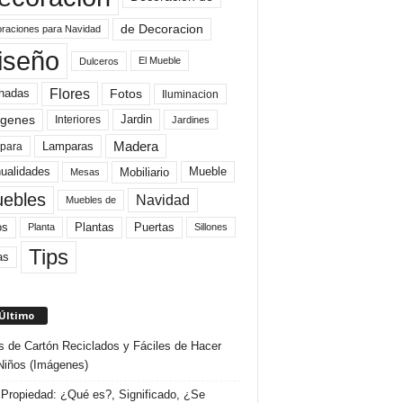
de Decoracion
raciones para Navidad
iseño
El Mueble
Dulceros
Flores
Fotos
hadas
Iluminacion
genes
Interiores
Jardin
Jardines
Madera
Lamparas
para
Mobiliario
ualidades
Mueble
Mesas
ebles
Navidad
Muebles de
Plantas
os
Puertas
Planta
Sillones
Tips
as
 Último
s de Cartón Reciclados y Fáciles de Hacer
Niños (Imágenes)
Propiedad: ¿Qué es?, Significado, ¿Se