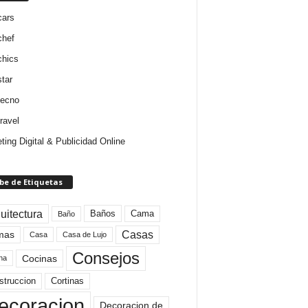
cars
chef
chics
star
tecno
ravel
ting Digital & Publicidad Online
be de Etiquetas
uitectura
Baños
Cama
Baño
mas
Casas
Casa
Casa de Lujo
Consejos
Cocinas
na
struccion
Cortinas
ecoracion
Decoracion de