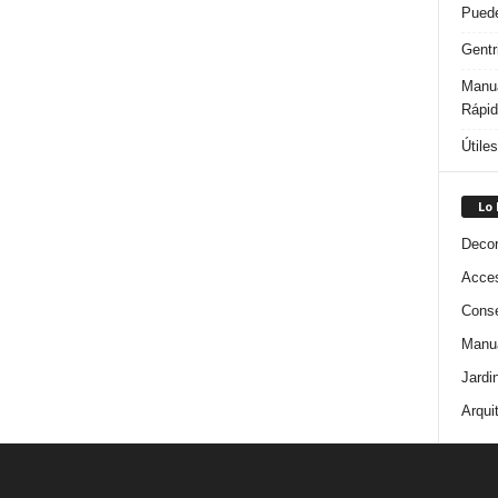
Puede
Gentr
Manua
Rápi
Útile
Lo
Decor
Acces
Conse
Manua
Jardi
Arqui