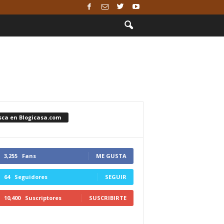
sca en Blogicasa.com
3,255
Fans
ME GUSTA
64
Seguidores
SEGUIR
10,400
Suscriptores
SUSCRIBIRTE