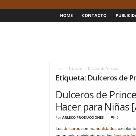
HOME
CONTACTO
PUBLICID
Inicio
Etiquetas
Dulceros de Princesas
Etiqueta: Dulceros de P
Dulceros de Prince
Hacer para Niñas [
Por
ARLECO PRODUCCIONES
0
Los
dulceros
son
manualidades
excelente
en un solo recipiente para las
fiestas infan