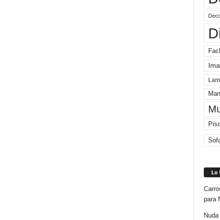
Deco
D
Fac
Ima
Lam
Man
Mu
Pis
Sof
Lo
Carro
para 
Nuda 