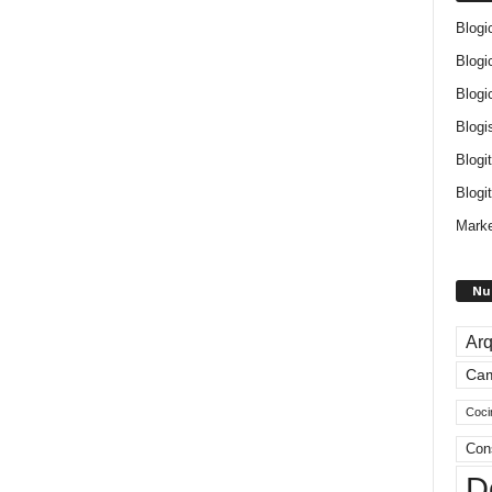
Blogi
Blogi
Blogi
Blogi
Blogi
Blogit
Marke
Nu
Arq
Ca
Coci
Con
D