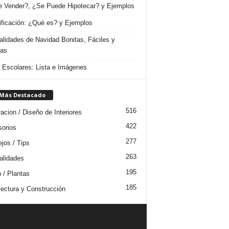
 Vender?, ¿Se Puede Hipotecar? y Ejemplos
ificación: ¿Qué es? y Ejemplos
lidades de Navidad Bonitas, Fáciles y
das
s Escolares: Lista e Imágenes
 Más Destacado
516
acion / Diseño de Interiores
422
orios
277
jos / Tips
263
lidades
195
n / Plantas
185
tectura y Construcción