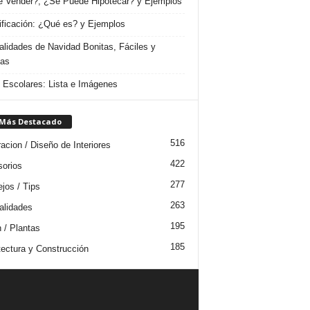
 Vender?, ¿Se Puede Hipotecar? y Ejemplos
ificación: ¿Qué es? y Ejemplos
lidades de Navidad Bonitas, Fáciles y
das
s Escolares: Lista e Imágenes
 Más Destacado
516
acion / Diseño de Interiores
422
orios
277
jos / Tips
263
lidades
195
n / Plantas
185
tectura y Construcción