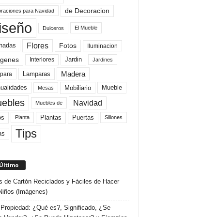
de Decoracion
raciones para Navidad
iseño
El Mueble
Dulceros
Flores
Fotos
hadas
Iluminacion
genes
Interiores
Jardin
Jardines
Madera
Lamparas
para
Mobiliario
ualidades
Mueble
Mesas
ebles
Navidad
Muebles de
Plantas
os
Puertas
Planta
Sillones
Tips
as
 Último
s de Cartón Reciclados y Fáciles de Hacer
Niños (Imágenes)
Propiedad: ¿Qué es?, Significado, ¿Se