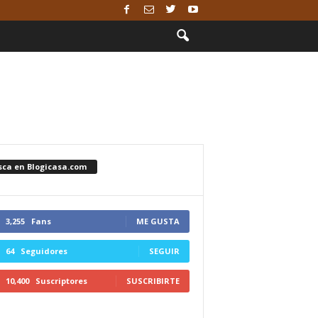
sca en Blogicasa.com
3,255
Fans
ME GUSTA
64
Seguidores
SEGUIR
10,400
Suscriptores
SUSCRIBIRTE