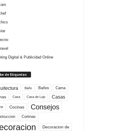
cars
chef
chics
star
tecno
ravel
ting Digital & Publicidad Online
be de Etiquetas
uitectura
Baños
Cama
Baño
mas
Casas
Casa
Casa de Lujo
Consejos
Cocinas
na
struccion
Cortinas
ecoracion
Decoracion de