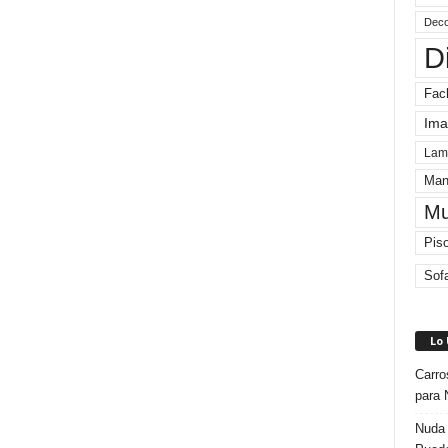
Deco
D
Fac
Ima
Lam
Man
Mu
Pis
Sof
Lo
Carro
para 
Nuda 