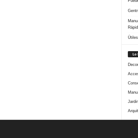
Puede
Gentr
Manua
Rápi
Útile
Lo
Decor
Acces
Conse
Manua
Jardi
Arqui