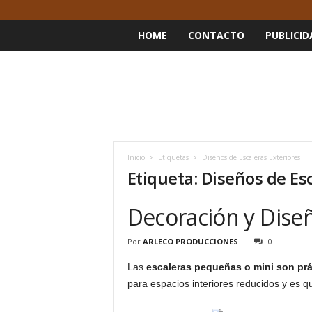
HOME
CONTACTO
PUBLICID
Inicio
Etiquetas
Diseños de Escaleras Exteriores
Etiqueta: Diseños de Es
Decoración y Dise
Por
ARLECO PRODUCCIONES
0
Las
escaleras pequeñas
o mini son pr
para espacios interiores reducidos y es q