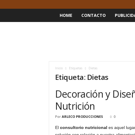
HOME
CONTACTO
PUBLICID
Inicio
Etiquetas
Dietas
Etiqueta: Dietas
Decoración y Dise
Nutrición
Por
ARLECO PRODUCCIONES
0
El
consultorio nutricional
es aquel lugar
solución con relación a nuestra alimentac