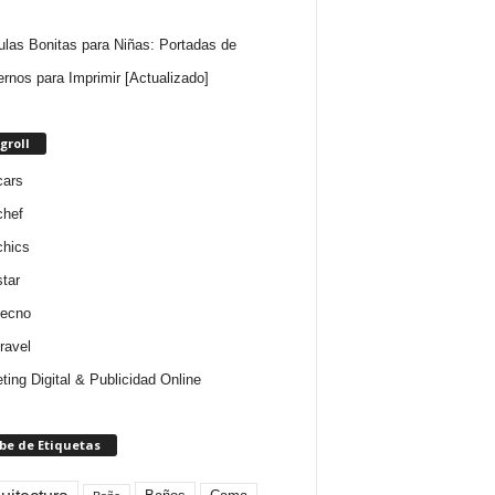
ulas Bonitas para Niñas: Portadas de
rnos para Imprimir [Actualizado]
groll
cars
chef
chics
star
tecno
ravel
ting Digital & Publicidad Online
be de Etiquetas