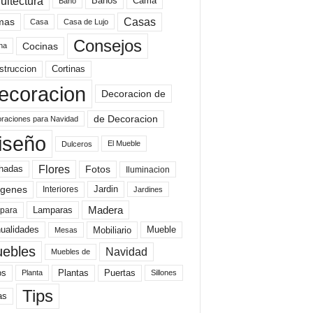
uitectura
Baños
Cama
Baño
mas
Casas
Casa
Casa de Lujo
Consejos
Cocinas
na
struccion
Cortinas
ecoracion
Decoracion de
de Decoracion
raciones para Navidad
iseño
El Mueble
Dulceros
Flores
Fotos
hadas
Iluminacion
genes
Interiores
Jardin
Jardines
Madera
Lamparas
para
Mobiliario
ualidades
Mueble
Mesas
ebles
Navidad
Muebles de
Plantas
os
Puertas
Planta
Sillones
Tips
as