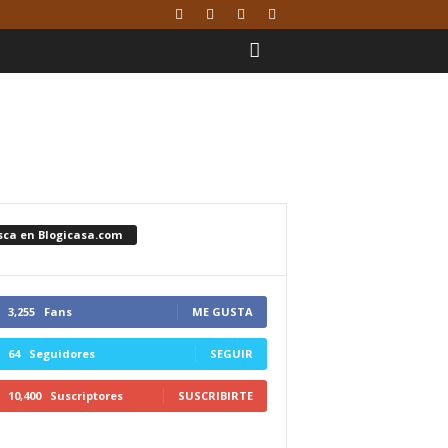
sca en Blogicasa.com
3,255
Fans
ME GUSTA
64
Seguidores
SEGUIR
10,400
Suscriptores
SUSCRIBIRTE