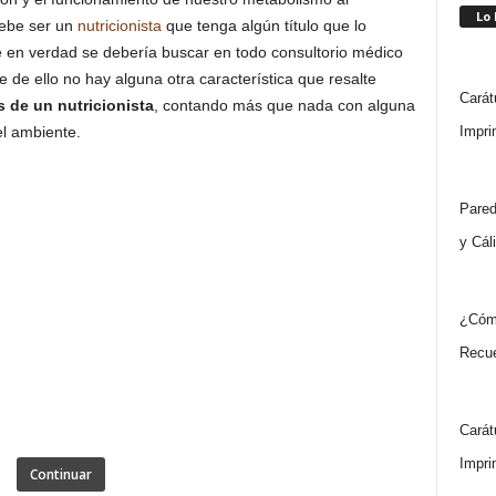
Lo
debe ser un
nutricionista
que tenga algún título que lo
ue en verdad se debería buscar en todo consultorio médico
 de ello no hay alguna otra característica que resalte
Carát
s de un nutricionista
, contando más que nada con alguna
Impri
el ambiente.
Pared
y Cál
¿Cóm
Recue
Carát
Impri
Continuar