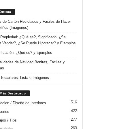
 Último
s de Cartón Reciclados y Fáciles de Hacer
Niños (Imágenes)
Propiedad: ¿Qué es?, Significado, ¿Se
 Vender?, ¿Se Puede Hipotecar? y Ejemplos
ificación: ¿Qué es? y Ejemplos
lidades de Navidad Bonitas, Fáciles y
das
s Escolares: Lista e Imágenes
 Más Destacado
516
acion / Diseño de Interiores
422
orios
277
jos / Tips
263
lidades