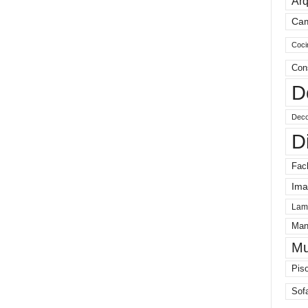
Arq
Ca
Coci
Con
D
Deco
D
Fac
Ima
Lam
Man
Mu
Pis
Sof