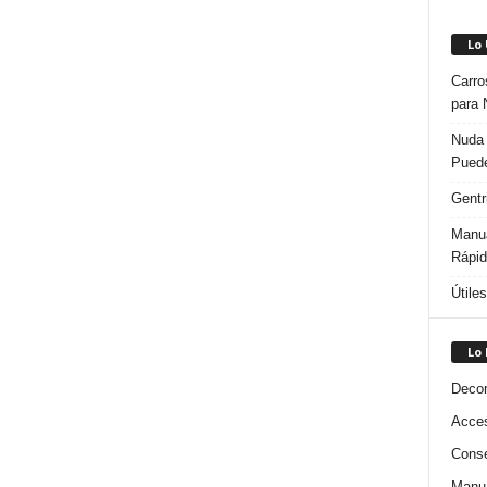
Lo
Carro
para 
Nuda 
Puede
Gentr
Manua
Rápi
Útile
Lo
Decor
Acces
Conse
Manua