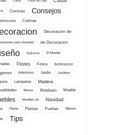
mas
Casas
Casa
Casa de Lujo
Consejos
Cocinas
na
struccion
Cortinas
ecoracion
Decoracion de
de Decoracion
raciones para Navidad
iseño
El Mueble
Dulceros
Flores
Fotos
hadas
Iluminacion
genes
Interiores
Jardin
Jardines
Madera
Lamparas
para
Mobiliario
ualidades
Mueble
Mesas
ebles
Navidad
Muebles de
Plantas
os
Puertas
Planta
Sillones
Tips
as