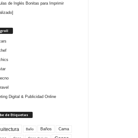
ulas de Inglés Bonitas para Imprimir
alizado]
groll
cars
chef
chics
star
tecno
ravel
ting Digital & Publicidad Online
be de Etiquetas
uitectura
Baños
Cama
Baño