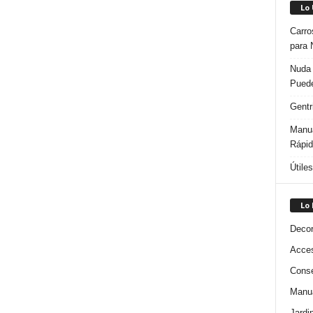
Lo
Carro
para 
Nuda 
Puede
Gentr
Manua
Rápi
Útile
Lo
Decor
Acces
Conse
Manua
Jardi