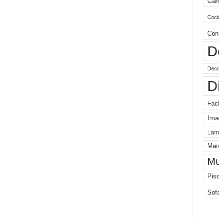
Ca
Coci
Con
D
Deco
D
Fac
Ima
Lam
Man
Mu
Pis
Sof