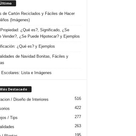
 Último
s de Cartón Reciclados y Fáciles de Hacer
Niños (Imágenes)
Propiedad: ¿Qué es?, Significado, ¿Se
 Vender?, ¿Se Puede Hipotecar? y Ejemplos
ificación: ¿Qué es? y Ejemplos
lidades de Navidad Bonitas, Fáciles y
das
s Escolares: Lista e Imágenes
 Más Destacado
516
acion / Diseño de Interiores
422
orios
277
jos / Tips
263
lidades
195
n / Plantas