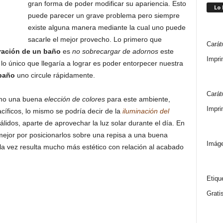
gran forma de poder modificar su apariencia. Esto
Lo
puede parecer un grave problema pero siempre
existe alguna manera mediante la cual uno puede
sacarle el mejor provecho. Lo primero que
Carát
ración de un baño
es
no sobrecargar de adornos
este
Impri
o único que llegaría a lograr es poder entorpecer nuestra
baño
uno circule rápidamente.
Carát
omo una buena
elección de colores
para este ambiente,
Impri
cíficos, lo mismo se podría decir de la
iluminación del
pálidos, aparte de aprovechar la luz solar durante el día. En
mejor por posicionarlos sobre una repisa a una buena
Imáge
a la vez resulta mucho más estético con relación al acabado
Etiqu
Grati