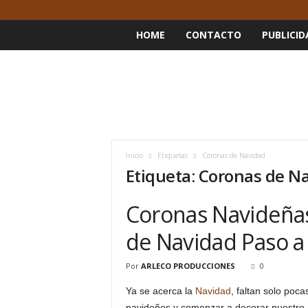
HOME
CONTACTO
PUBLICID
Inicio
Etiquetas
Coronas de Navidad
Etiqueta: Coronas de N
Coronas Navideña
de Navidad Paso a
Por
ARLECO PRODUCCIONES
0
Ya se acerca la
Navidad
, faltan solo poc
navideños y comenzar a decorar nuestro h