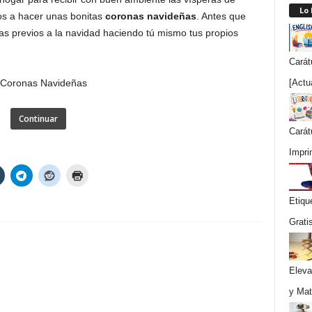
Lo
os a hacer unas bonitas
coronas navideñas
. Antes que
ías previos a la navidad haciendo tú mismo tus propios
Carát
[Actu
Continuar
Carát
Impri
Etiqu
Grati
Eleva
y Mat