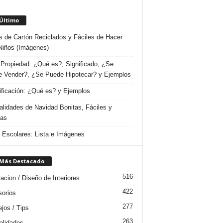
 Último
s de Cartón Reciclados y Fáciles de Hacer
Niños (Imágenes)
Propiedad: ¿Qué es?, Significado, ¿Se
 Vender?, ¿Se Puede Hipotecar? y Ejemplos
ificación: ¿Qué es? y Ejemplos
lidades de Navidad Bonitas, Fáciles y
das
s Escolares: Lista e Imágenes
 Más Destacado
516
acion / Diseño de Interiores
422
orios
277
jos / Tips
263
lidades