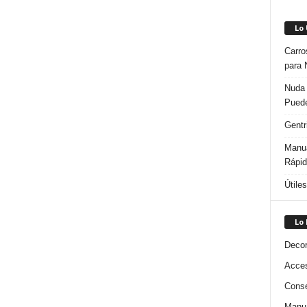
Lo
Carro
para 
Nuda 
Puede
Gentr
Manua
Rápi
Útile
Lo
Decor
Acces
Conse
Manua