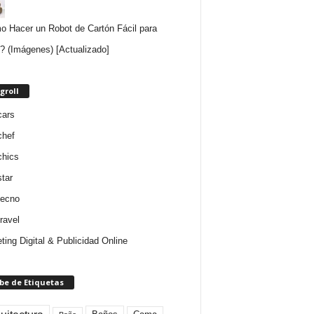
 Hacer un Robot de Cartón Fácil para
? (Imágenes) [Actualizado]
groll
cars
chef
chics
star
tecno
ravel
ting Digital & Publicidad Online
be de Etiquetas