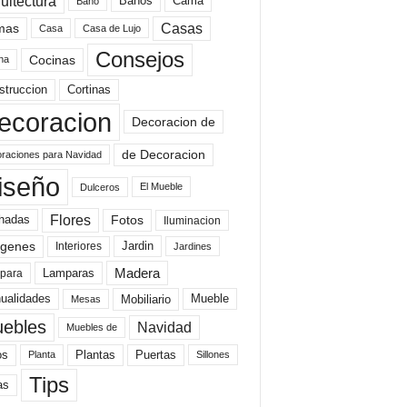
uitectura
Baños
Cama
Baño
mas
Casas
Casa
Casa de Lujo
Consejos
Cocinas
na
struccion
Cortinas
ecoracion
Decoracion de
de Decoracion
raciones para Navidad
iseño
El Mueble
Dulceros
Flores
Fotos
hadas
Iluminacion
genes
Interiores
Jardin
Jardines
Madera
Lamparas
para
Mobiliario
ualidades
Mueble
Mesas
ebles
Navidad
Muebles de
Plantas
os
Puertas
Planta
Sillones
Tips
as