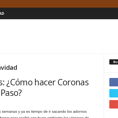
AD
Bu
avidad
s: ¿Cómo hacer Coronas
 Paso?
as semanas y ya es tiempo de ir sacando los adornos
ogar para recibir con buen ambiente las vísperas de