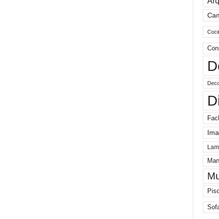
Arq
Ca
Coci
Con
D
Deco
D
Fac
Ima
Lam
Man
Mu
Pis
Sof