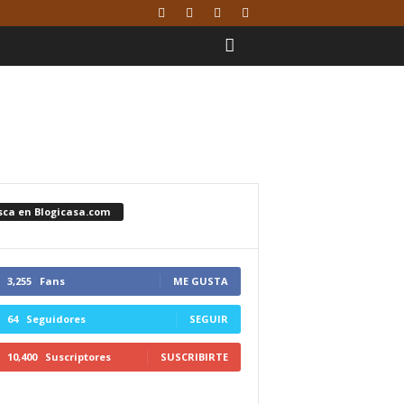
sca en Blogicasa.com
3,255
Fans
ME GUSTA
64
Seguidores
SEGUIR
10,400
Suscriptores
SUSCRIBIRTE