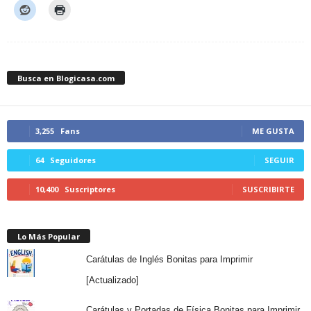
Busca en Blogicasa.com
3,255
Fans
ME GUSTA
64
Seguidores
SEGUIR
10,400
Suscriptores
SUSCRIBIRTE
Lo Más Popular
Carátulas de Inglés Bonitas para Imprimir
[Actualizado]
Carátulas y Portadas de Física Bonitas para Imprimir