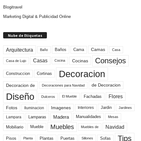
Blogitravel
Marketing Digital & Publicidad Online
Nube de Etiquetas
Arquitectura
Camas
Baños
Cama
Baño
Casa
Consejos
Casas
Cocinas
Cocina
Casa de Lujo
Decoracion
Construccion
Cortinas
de Decoracion
Decoracion de
Decoraciones para Navidad
Diseño
Flores
Fachadas
El Mueble
Dulceros
Fotos
Imagenes
Interiores
Jardin
Iluminacion
Jardines
Madera
Lamparas
Manualidades
Lampara
Mesas
Muebles
Navidad
Mobiliario
Mueble
Muebles de
Tips
Plantas
Pisos
Puertas
Sofas
Planta
Sillones