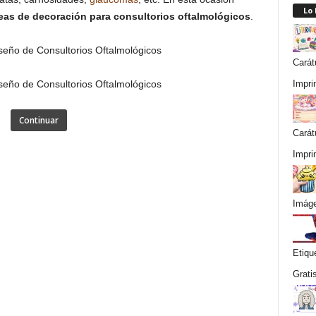
Lo
eas de decoración para consultorios oftalmológicos
.
Carát
Impri
Continuar
Carát
Impri
Imáge
Etiqu
Grati