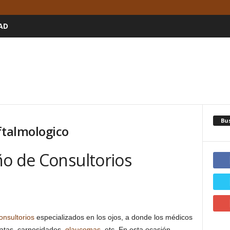
AD
Bu
ftalmologico
ño de Consultorios
onsultorios
especializados en los ojos, a donde los médicos
ratas, carnosidades,
glaucomas
, etc. En esta ocasión