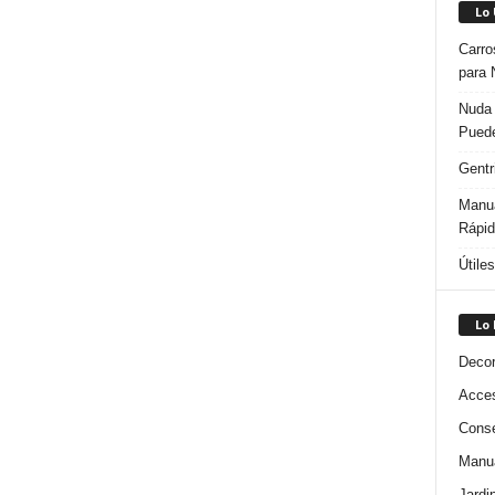
Lo
Carro
para 
Nuda 
Puede
Gentr
Manua
Rápi
Útile
Lo
Decor
Acces
Conse
Manua
Jardi