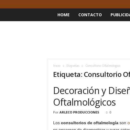
HOME
CONTACTO
PUBLICID
Inicio
Etiquetas
Consultorio Oftalmologico
Etiqueta: Consultorio O
Decoración y Dise
Oftalmológicos
Por
ARLECO PRODUCCIONES
0
Los
consultorios de oftalmología
son
c
se encargan de diagnosticar y curar cata