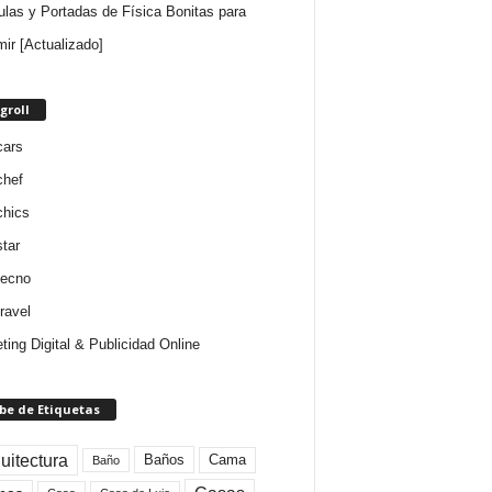
ulas y Portadas de Física Bonitas para
mir [Actualizado]
groll
cars
chef
chics
star
tecno
ravel
ting Digital & Publicidad Online
be de Etiquetas
uitectura
Baños
Cama
Baño