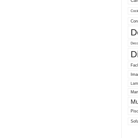
Ca
Coci
Con
D
Deco
D
Fac
Ima
Lam
Man
Mu
Pis
Sof