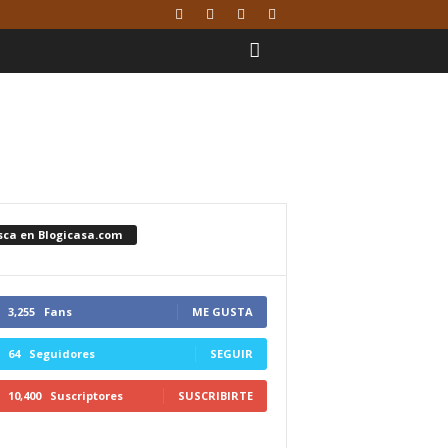
sca en Blogicasa.com
3,255
Fans
ME GUSTA
64
Seguidores
SEGUIR
10,400
Suscriptores
SUSCRIBIRTE