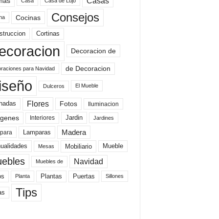
mas
Casas
Casa
Casa de Lujo
Consejos
Cocinas
na
struccion
Cortinas
ecoracion
Decoracion de
de Decoracion
raciones para Navidad
iseño
El Mueble
Dulceros
Flores
Fotos
hadas
Iluminacion
genes
Interiores
Jardin
Jardines
Madera
Lamparas
para
Mobiliario
ualidades
Mueble
Mesas
ebles
Navidad
Muebles de
Plantas
os
Puertas
Planta
Sillones
Tips
as