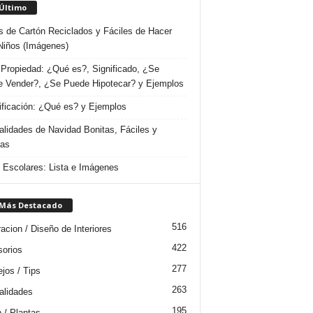
 Último
s de Cartón Reciclados y Fáciles de Hacer
Niños (Imágenes)
Propiedad: ¿Qué es?, Significado, ¿Se
 Vender?, ¿Se Puede Hipotecar? y Ejemplos
ificación: ¿Qué es? y Ejemplos
lidades de Navidad Bonitas, Fáciles y
das
s Escolares: Lista e Imágenes
 Más Destacado
516
acion / Diseño de Interiores
422
orios
277
jos / Tips
263
lidades
195
n / Plantas