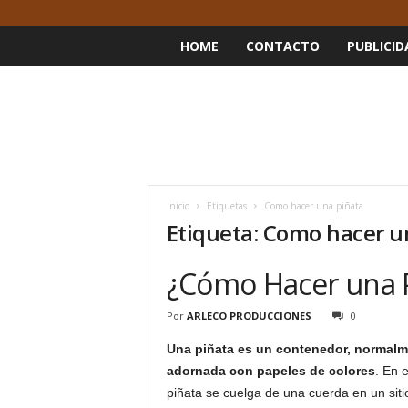
HOME
CONTACTO
PUBLICID
Inicio
Etiquetas
Como hacer una piñata
Etiqueta: Como hacer u
¿Cómo Hacer una 
Por
ARLECO PRODUCCIONES
0
Una
piñata
es un contenedor, normalm
adornada con papeles de colores
. En 
piñata se cuelga de una cuerda en un sitio