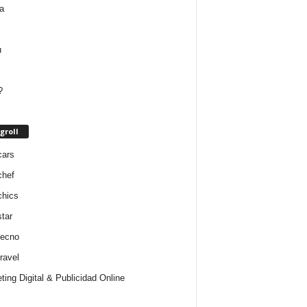
groll
cars
chef
chics
star
tecno
ravel
ting Digital & Publicidad Online