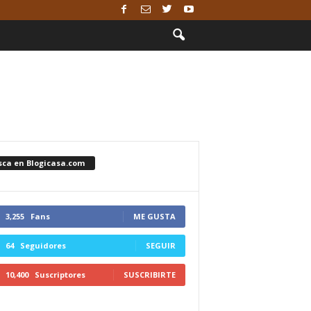
sca en Blogicasa.com
3,255
Fans
ME GUSTA
64
Seguidores
SEGUIR
10,400
Suscriptores
SUSCRIBIRTE