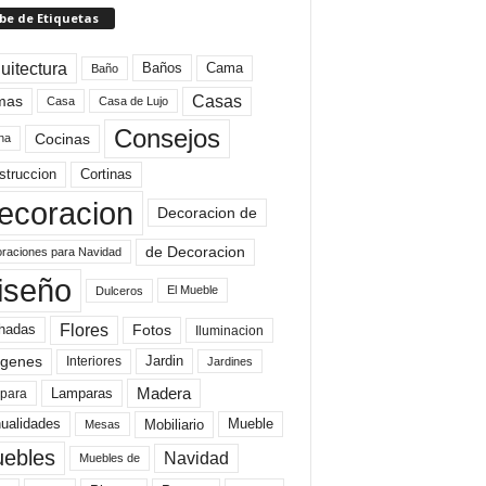
be de Etiquetas
uitectura
Baños
Cama
Baño
mas
Casas
Casa
Casa de Lujo
Consejos
Cocinas
na
struccion
Cortinas
ecoracion
Decoracion de
de Decoracion
raciones para Navidad
iseño
El Mueble
Dulceros
Flores
Fotos
hadas
Iluminacion
genes
Interiores
Jardin
Jardines
Madera
Lamparas
para
Mobiliario
ualidades
Mueble
Mesas
ebles
Navidad
Muebles de