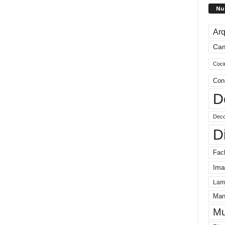
Nu
Arq
Ca
Coci
Con
D
Deco
D
Fac
Ima
Lam
Man
Mu