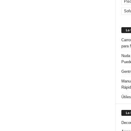
Pis
Sof
Lo
Carro
para 
Nuda 
Puede
Gentr
Manua
Rápi
Útile
Lo
Decor