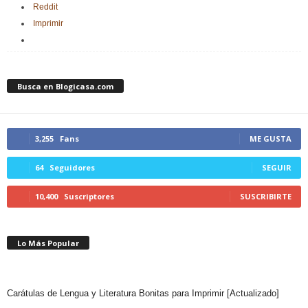
Reddit
Imprimir
Busca en Blogicasa.com
3,255
Fans
ME GUSTA
64
Seguidores
SEGUIR
10,400
Suscriptores
SUSCRIBIRTE
Lo Más Popular
Carátulas de Lengua y Literatura Bonitas para Imprimir [Actualizado]