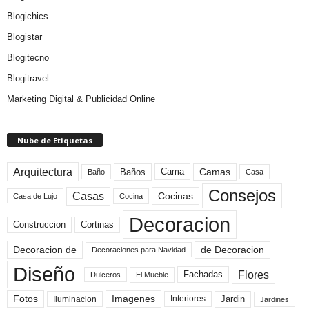
Blogichics
Blogistar
Blogitecno
Blogitravel
Marketing Digital & Publicidad Online
Nube de Etiquetas
Arquitectura
Camas
Baños
Cama
Baño
Casa
Consejos
Casas
Cocinas
Cocina
Casa de Lujo
Decoracion
Construccion
Cortinas
de Decoracion
Decoracion de
Decoraciones para Navidad
Diseño
Flores
Fachadas
El Mueble
Dulceros
Fotos
Imagenes
Interiores
Jardin
Iluminacion
Jardines