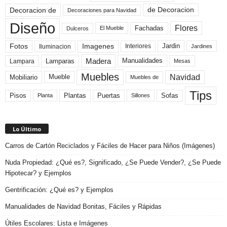
de Decoracion
Decoracion de
Decoraciones para Navidad
Diseño
Flores
Fachadas
El Mueble
Dulceros
Fotos
Imagenes
Interiores
Jardin
Iluminacion
Jardines
Madera
Lamparas
Manualidades
Lampara
Mesas
Muebles
Navidad
Mobiliario
Mueble
Muebles de
Tips
Plantas
Pisos
Puertas
Sofas
Planta
Sillones
Lo Último
Carros de Cartón Reciclados y Fáciles de Hacer para Niños (Imágenes)
Nuda Propiedad: ¿Qué es?, Significado, ¿Se Puede Vender?, ¿Se Puede
Hipotecar? y Ejemplos
Gentrificación: ¿Qué es? y Ejemplos
Manualidades de Navidad Bonitas, Fáciles y Rápidas
Útiles Escolares: Lista e Imágenes