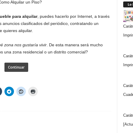
Lo
ueble para alquilar
, puedes hacerlo por Internet, a través
os anuncios clasificados del periódico, contratando un
Carát
 quieres alquilar.
Impri
é zona nos gustaría vivir
. De esta manera será mucho
s una zona residencial o un distrito comercial?
Carát
Impri
Continuar
Carát
Cuade
Carát
[Actu