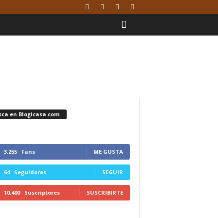
sca en Blogicasa.com
3,255
Fans
ME GUSTA
64
Seguidores
SEGUIR
10,400
Suscriptores
SUSCRIBIRTE