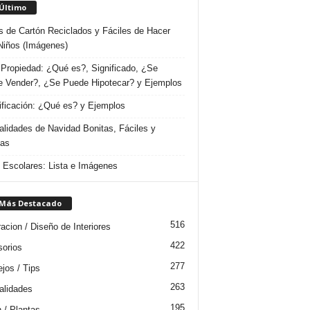
 Último
s de Cartón Reciclados y Fáciles de Hacer
Niños (Imágenes)
Propiedad: ¿Qué es?, Significado, ¿Se
 Vender?, ¿Se Puede Hipotecar? y Ejemplos
ificación: ¿Qué es? y Ejemplos
lidades de Navidad Bonitas, Fáciles y
das
s Escolares: Lista e Imágenes
 Más Destacado
516
acion / Diseño de Interiores
422
orios
277
jos / Tips
263
lidades
195
n / Plantas