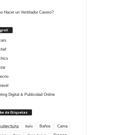
 Hacer un Ventilador Casero?
groll
cars
chef
chics
star
tecno
ravel
ting Digital & Publicidad Online
be de Etiquetas
uitectura
Baños
Cama
Baño