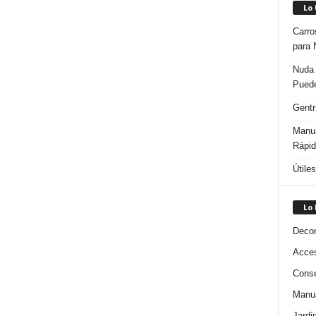
Lo
Carro
para 
Nuda 
Puede
Gentr
Manua
Rápi
Útile
Lo
Decor
Acces
Conse
Manua
Jardi