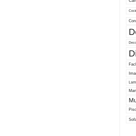
Ca
Coci
Con
D
Deco
D
Fac
Ima
Lam
Man
Mu
Pis
Sof