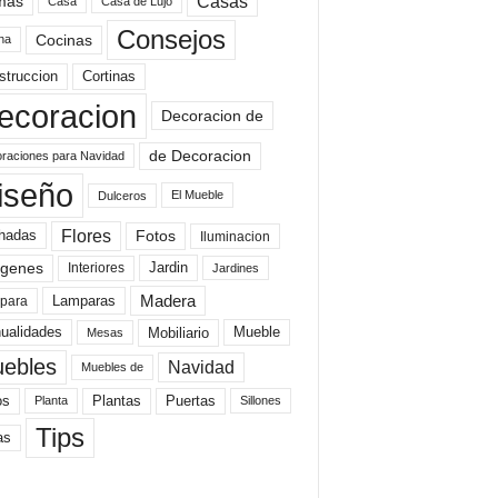
mas
Casas
Casa
Casa de Lujo
Consejos
Cocinas
na
struccion
Cortinas
ecoracion
Decoracion de
de Decoracion
raciones para Navidad
iseño
El Mueble
Dulceros
Flores
Fotos
hadas
Iluminacion
genes
Interiores
Jardin
Jardines
Madera
Lamparas
para
Mobiliario
ualidades
Mueble
Mesas
ebles
Navidad
Muebles de
Plantas
os
Puertas
Planta
Sillones
Tips
as