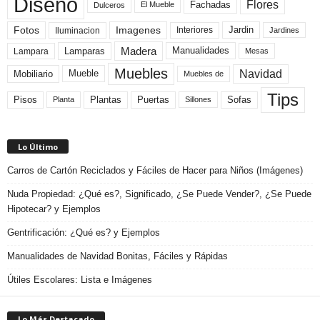
Diseño
Flores
Fachadas
El Mueble
Dulceros
Fotos
Imagenes
Interiores
Jardin
Iluminacion
Jardines
Madera
Lamparas
Manualidades
Lampara
Mesas
Muebles
Navidad
Mobiliario
Mueble
Muebles de
Tips
Plantas
Pisos
Puertas
Sofas
Planta
Sillones
Lo Último
Carros de Cartón Reciclados y Fáciles de Hacer para Niños (Imágenes)
Nuda Propiedad: ¿Qué es?, Significado, ¿Se Puede Vender?, ¿Se Puede
Hipotecar? y Ejemplos
Gentrificación: ¿Qué es? y Ejemplos
Manualidades de Navidad Bonitas, Fáciles y Rápidas
Útiles Escolares: Lista e Imágenes
Lo Más Destacado