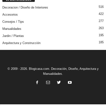
516
Decoracion / Diseño de Interiores
422
Accesorios
277
Consejos / Tips
263
Manualidades
195
Jardin / Plantas
185
Arquitectura y Construcción
© 2009 - 2026. Blogicasa.com. Decoración, Diseño, Arquitectura y
Manualidades.