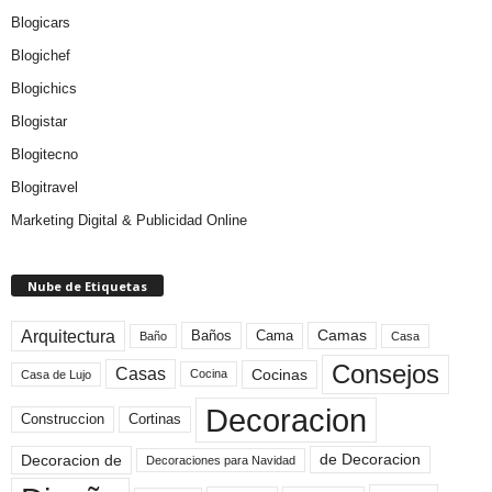
Blogicars
Blogichef
Blogichics
Blogistar
Blogitecno
Blogitravel
Marketing Digital & Publicidad Online
Nube de Etiquetas
Arquitectura
Camas
Baños
Cama
Baño
Casa
Consejos
Casas
Cocinas
Cocina
Casa de Lujo
Decoracion
Construccion
Cortinas
de Decoracion
Decoracion de
Decoraciones para Navidad