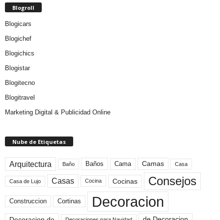
Blogroll
Blogicars
Blogichef
Blogichics
Blogistar
Blogitecno
Blogitravel
Marketing Digital & Publicidad Online
Nube de Etiquetas
Arquitectura
Camas
Baños
Cama
Baño
Casa
Consejos
Casas
Cocinas
Cocina
Casa de Lujo
Decoracion
Construccion
Cortinas
de Decoracion
Decoracion de
Decoraciones para Navidad