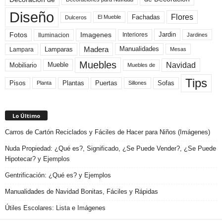
Diseño
Flores
Fachadas
El Mueble
Dulceros
Fotos
Imagenes
Interiores
Jardin
Iluminacion
Jardines
Madera
Lamparas
Manualidades
Lampara
Mesas
Muebles
Navidad
Mobiliario
Mueble
Muebles de
Tips
Plantas
Pisos
Puertas
Sofas
Planta
Sillones
Lo Último
Carros de Cartón Reciclados y Fáciles de Hacer para Niños (Imágenes)
Nuda Propiedad: ¿Qué es?, Significado, ¿Se Puede Vender?, ¿Se Puede
Hipotecar? y Ejemplos
Gentrificación: ¿Qué es? y Ejemplos
Manualidades de Navidad Bonitas, Fáciles y Rápidas
Útiles Escolares: Lista e Imágenes