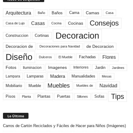
Arquitectura
Camas
Baños
Cama
Baño
Casa
Consejos
Casas
Cocinas
Cocina
Casa de Lujo
Decoracion
Construccion
Cortinas
de Decoracion
Decoracion de
Decoraciones para Navidad
Diseño
Flores
Fachadas
El Mueble
Dulceros
Fotos
Imagenes
Interiores
Jardin
Iluminacion
Jardines
Madera
Lamparas
Manualidades
Lampara
Mesas
Muebles
Navidad
Mobiliario
Mueble
Muebles de
Tips
Plantas
Pisos
Puertas
Sofas
Planta
Sillones
Lo Último
Carros de Cartón Reciclados y Fáciles de Hacer para Niños (Imágenes)