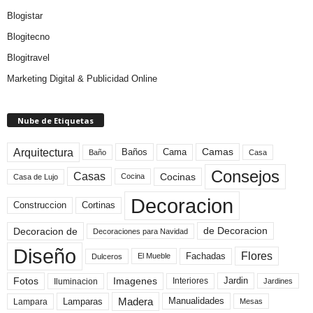
Blogistar
Blogitecno
Blogitravel
Marketing Digital & Publicidad Online
Nube de Etiquetas
Arquitectura
Camas
Baños
Cama
Baño
Casa
Consejos
Casas
Cocinas
Cocina
Casa de Lujo
Decoracion
Construccion
Cortinas
de Decoracion
Decoracion de
Decoraciones para Navidad
Diseño
Flores
Fachadas
El Mueble
Dulceros
Fotos
Imagenes
Interiores
Jardin
Iluminacion
Jardines
Madera
Lamparas
Manualidades
Lampara
Mesas