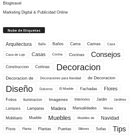
Blogitravel
Marketing Digital & Publicidad Online
Nube de Etiquetas
Arquitectura
Camas
Baños
Cama
Baño
Casa
Consejos
Casas
Cocinas
Cocina
Casa de Lujo
Decoracion
Construccion
Cortinas
de Decoracion
Decoracion de
Decoraciones para Navidad
Diseño
Flores
Fachadas
El Mueble
Dulceros
Fotos
Imagenes
Interiores
Jardin
Iluminacion
Jardines
Madera
Lamparas
Manualidades
Lampara
Mesas
Muebles
Navidad
Mobiliario
Mueble
Muebles de
Tips
Plantas
Pisos
Puertas
Sofas
Planta
Sillones