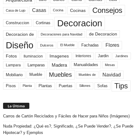
Consejos
Casas
Cocinas
Cocina
Casa de Lujo
Decoracion
Construccion
Cortinas
de Decoracion
Decoracion de
Decoraciones para Navidad
Diseño
Flores
Fachadas
El Mueble
Dulceros
Fotos
Imagenes
Interiores
Jardin
Iluminacion
Jardines
Madera
Lamparas
Manualidades
Lampara
Mesas
Muebles
Navidad
Mobiliario
Mueble
Muebles de
Tips
Plantas
Pisos
Puertas
Sofas
Planta
Sillones
Lo Último
Carros de Cartón Reciclados y Fáciles de Hacer para Niños (Imágenes)
Nuda Propiedad: ¿Qué es?, Significado, ¿Se Puede Vender?, ¿Se Puede
Hipotecar? y Ejemplos