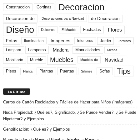
Decoracion
Construccion
Cortinas
de Decoracion
Decoracion de
Decoraciones para Navidad
Diseño
Flores
Fachadas
El Mueble
Dulceros
Fotos
Imagenes
Interiores
Jardin
Iluminacion
Jardines
Madera
Lamparas
Manualidades
Lampara
Mesas
Muebles
Navidad
Mobiliario
Mueble
Muebles de
Tips
Plantas
Pisos
Puertas
Sofas
Planta
Sillones
Lo Último
Carros de Cartón Reciclados y Fáciles de Hacer para Niños (Imágenes)
Nuda Propiedad: ¿Qué es?, Significado, ¿Se Puede Vender?, ¿Se Puede
Hipotecar? y Ejemplos
Gentrificación: ¿Qué es? y Ejemplos
Manualidades de Navidad Bonitas, Fáciles y Rápidas