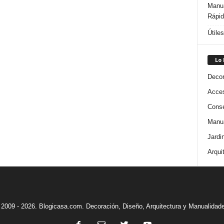
Manua
Rápi
Útile
Lo
Decor
Acces
Conse
Manua
Jardi
Arqui
2009 - 2026. Blogicasa.com. Decoración, Diseño, Arquitectura y Manualidad