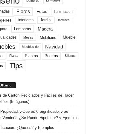
iseño
El Mueble
Dulceros
Flores
Fotos
hadas
Iluminacion
genes
Interiores
Jardin
Jardines
Madera
Lamparas
para
Mobiliario
ualidades
Mueble
Mesas
ebles
Navidad
Muebles de
Plantas
os
Puertas
Planta
Sillones
Tips
as
 Último
s de Cartón Reciclados y Fáciles de Hacer
Niños (Imágenes)
Propiedad: ¿Qué es?, Significado, ¿Se
 Vender?, ¿Se Puede Hipotecar? y Ejemplos
ificación: ¿Qué es? y Ejemplos