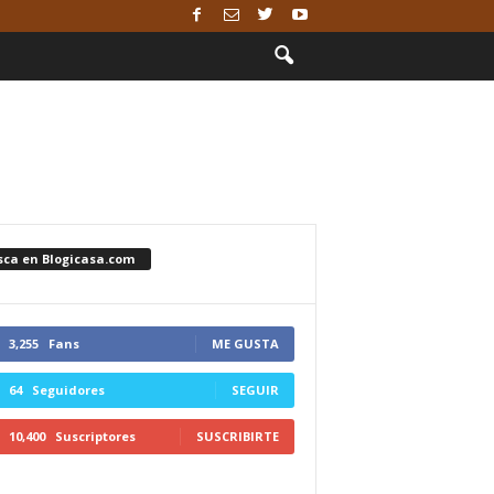
sca en Blogicasa.com
3,255
Fans
ME GUSTA
64
Seguidores
SEGUIR
10,400
Suscriptores
SUSCRIBIRTE