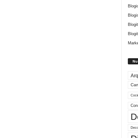
Blogi
Blogi
Blogi
Blogit
Marke
Nu
Arq
Ca
Coci
Con
D
Deco