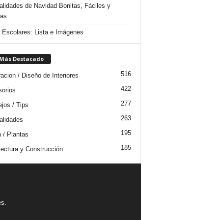
lidades de Navidad Bonitas, Fáciles y
das
s Escolares: Lista e Imágenes
 Más Destacado
516
acion / Diseño de Interiores
422
orios
277
jos / Tips
263
lidades
195
n / Plantas
185
tectura y Construcción
es.