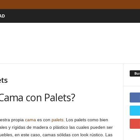
AD
Bu
ets
Cama con Palets?
estra propia
cama
es con
palets
. Los palets como bien
les y rígidas de madera o plástico las cuales pueden ser
ebles, en este caso, camas sólidas con look rústico. Las