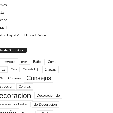
chics
star
tecno
ravel
ting Digital & Publicidad Online
be de Etiquetas
uitectura
Baños
Cama
Baño
mas
Casas
Casa
Casa de Lujo
Consejos
Cocinas
na
struccion
Cortinas
ecoracion
Decoracion de
de Decoracion
raciones para Navidad