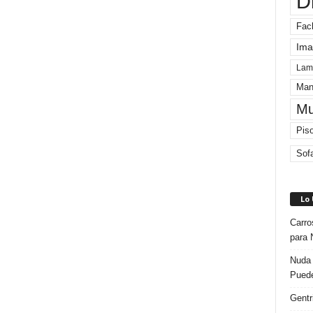
D
Fac
Ima
Lam
Man
Mu
Pis
Sof
Lo
Carro
para 
Nuda 
Puede
Gentr