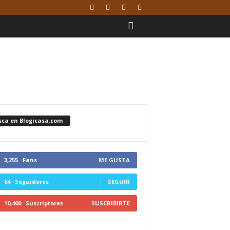
sca en Blogicasa.com
3,255
Fans
ME GUSTA
64
Seguidores
SEGUIR
10,400
Suscriptores
SUSCRIBIRTE