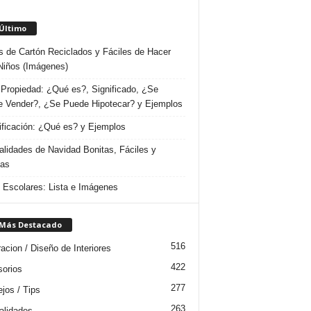
 Último
s de Cartón Reciclados y Fáciles de Hacer
Niños (Imágenes)
Propiedad: ¿Qué es?, Significado, ¿Se
 Vender?, ¿Se Puede Hipotecar? y Ejemplos
ificación: ¿Qué es? y Ejemplos
lidades de Navidad Bonitas, Fáciles y
das
s Escolares: Lista e Imágenes
 Más Destacado
516
acion / Diseño de Interiores
422
orios
277
jos / Tips
263
lidades