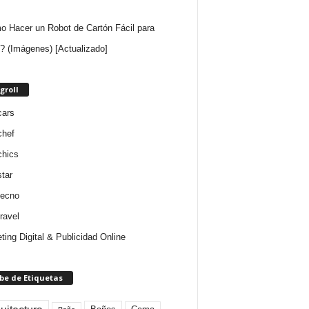
 Hacer un Robot de Cartón Fácil para
? (Imágenes) [Actualizado]
groll
cars
chef
chics
star
tecno
ravel
ting Digital & Publicidad Online
be de Etiquetas