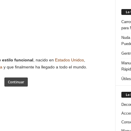
Lo
Carro
para 
Nuda 
Puede
Gentr
 estilo funcional
, nacido en
Estados Unidos
,
Manua
a
y que finalmente ha llegado a todo el mundo.
Rápi
Útile
Continuar
Lo
Decor
Acces
Conse
Manua