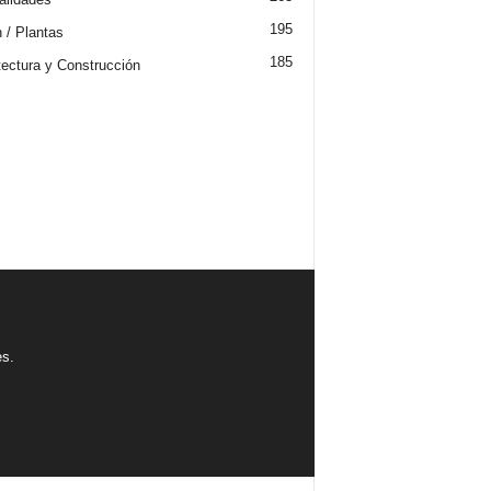
195
n / Plantas
185
tectura y Construcción
es.