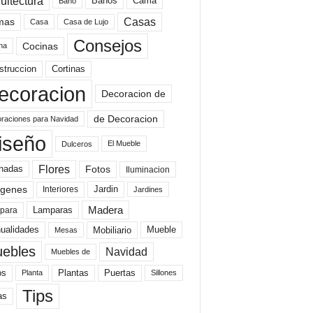
uitectura
Baños
Cama
Baño
mas
Casas
Casa
Casa de Lujo
Consejos
Cocinas
na
struccion
Cortinas
ecoracion
Decoracion de
de Decoracion
raciones para Navidad
iseño
El Mueble
Dulceros
Flores
Fotos
hadas
Iluminacion
genes
Interiores
Jardin
Jardines
Madera
Lamparas
para
Mobiliario
ualidades
Mueble
Mesas
ebles
Navidad
Muebles de
Plantas
os
Puertas
Planta
Sillones
Tips
as