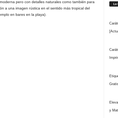
moderna pero con detalles naturales como también para
Lo
ón a una imagen rústica en el sentido más tropical del
emplo en bares en la playa).
Carát
[Actu
Carát
Impri
Etiqu
Grati
Eleva
y Mat