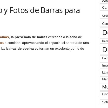
Arq
 y Fotos de Barras para
Ca
Coci
Con
D
cinas
, la presencia de
barras
cercanas a la zona de
Deco
os
o comidas, aprovechando el espacio, si se trata de una
D
 las
barras de cocina
se tornan un excelente punto de
Fac
Ima
Lam
Man
Mu
Pis
Sof