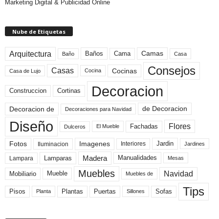
Marketing Digital & Publicidad Online
Nube de Etiquetas
Arquitectura
Camas
Baños
Cama
Baño
Casa
Consejos
Casas
Cocinas
Cocina
Casa de Lujo
Decoracion
Construccion
Cortinas
de Decoracion
Decoracion de
Decoraciones para Navidad
Diseño
Flores
Fachadas
El Mueble
Dulceros
Fotos
Imagenes
Interiores
Jardin
Iluminacion
Jardines
Madera
Lamparas
Manualidades
Lampara
Mesas
Muebles
Navidad
Mobiliario
Mueble
Muebles de
Tips
Plantas
Pisos
Puertas
Sofas
Planta
Sillones