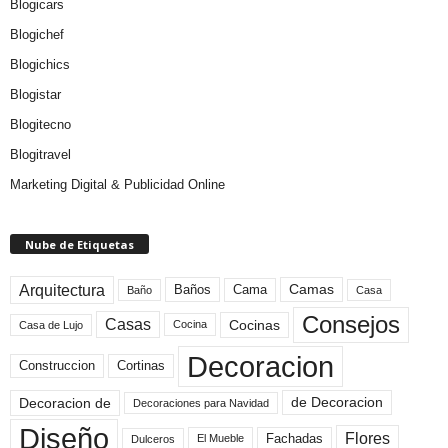
Blogicars
Blogichef
Blogichics
Blogistar
Blogitecno
Blogitravel
Marketing Digital & Publicidad Online
Nube de Etiquetas
Arquitectura
Camas
Baños
Cama
Baño
Casa
Consejos
Casas
Cocinas
Cocina
Casa de Lujo
Decoracion
Construccion
Cortinas
de Decoracion
Decoracion de
Decoraciones para Navidad
Diseño
Flores
Fachadas
El Mueble
Dulceros