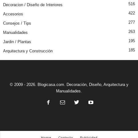
516
Decoracion / Diseño de Interiores
422
Accesorios
277
Consejos / Tips
263
Manualidades
195
Jardin / Plantas
185
Arquitectura y Construcción
© 2009 - 2026. Blogicasa.com. Decoración, Diseño, Arquitectura y
Manualidades.
Home
Contacto
Publicidad