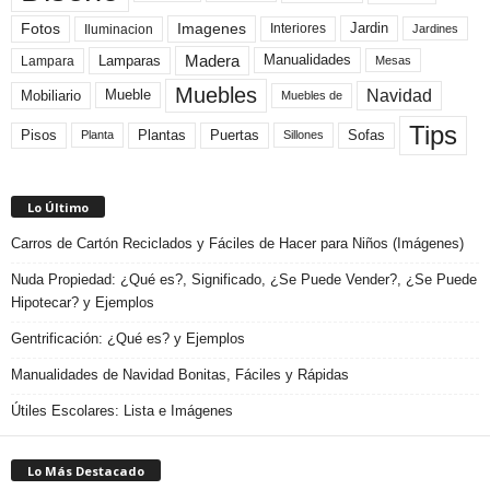
Fotos
Imagenes
Interiores
Jardin
Iluminacion
Jardines
Madera
Lamparas
Manualidades
Lampara
Mesas
Muebles
Navidad
Mobiliario
Mueble
Muebles de
Tips
Plantas
Pisos
Puertas
Sofas
Planta
Sillones
Lo Último
Carros de Cartón Reciclados y Fáciles de Hacer para Niños (Imágenes)
Nuda Propiedad: ¿Qué es?, Significado, ¿Se Puede Vender?, ¿Se Puede
Hipotecar? y Ejemplos
Gentrificación: ¿Qué es? y Ejemplos
Manualidades de Navidad Bonitas, Fáciles y Rápidas
Útiles Escolares: Lista e Imágenes
Lo Más Destacado