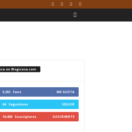
sca en Blogicasa.com
3,255
Fans
ME GUSTA
64
Seguidores
SEGUIR
10,400
Suscriptores
SUSCRIBIRTE