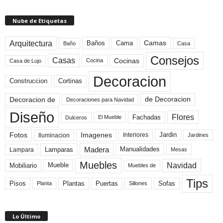
Nube de Etiquetas
Arquitectura
Camas
Baños
Cama
Baño
Casa
Consejos
Casas
Cocinas
Cocina
Casa de Lujo
Decoracion
Construccion
Cortinas
de Decoracion
Decoracion de
Decoraciones para Navidad
Diseño
Flores
Fachadas
El Mueble
Dulceros
Fotos
Imagenes
Interiores
Jardin
Iluminacion
Jardines
Madera
Lamparas
Manualidades
Lampara
Mesas
Muebles
Navidad
Mobiliario
Mueble
Muebles de
Tips
Plantas
Pisos
Puertas
Sofas
Planta
Sillones
Lo Último