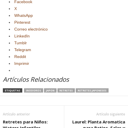
Facebook
X
WhatsApp
Pinterest
Correo electrónico
LinkedIn
Tumblr
Telegram
Reddit
Imprimir
Artículos Relacionados
ETIQUETAS
INODOROS
JAPON
RETRETES
RETRETES JAPONESES
Artículo anterior
Artículo siguiente
Retretes para Niños:
Laurel: Planta Aromatica
Waters Infantiles
para Patios, Salas y