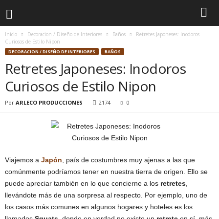
Inicio
Decoracion / Diseño de Interiores
Baños
Retretes Japoneses: Inodoros
Curiosos de Estilo Nipon
DECORACION / DISEÑO DE INTERIORES
BAÑOS
Retretes Japoneses: Inodoros
Curiosos de Estilo Nipon
Por
ARLECO PRODUCCIONES
2174
0
Viajemos a
Japón
, país de costumbres muy ajenas a las que
comúnmente podríamos tener en nuestra tierra de origen. Ello se
puede apreciar también en lo que concierne a los
retretes
,
llevándote más de una sorpresa al respecto. Por ejemplo, uno de
los casos más comunes en algunos hogares y hoteles es los
llamados
Squats
, donde en verdad no existe un
retrete
en sí, más