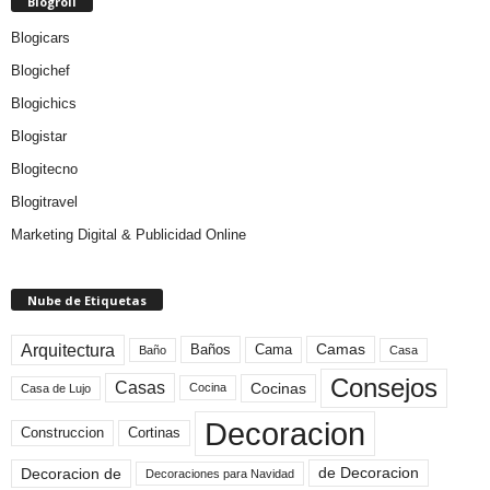
Blogroll
Blogicars
Blogichef
Blogichics
Blogistar
Blogitecno
Blogitravel
Marketing Digital & Publicidad Online
Nube de Etiquetas
Arquitectura
Camas
Baños
Cama
Baño
Casa
Consejos
Casas
Cocinas
Cocina
Casa de Lujo
Decoracion
Construccion
Cortinas
de Decoracion
Decoracion de
Decoraciones para Navidad