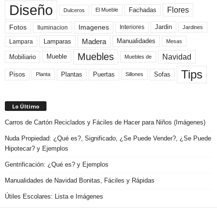
Diseño
Flores
Fachadas
El Mueble
Dulceros
Fotos
Imagenes
Interiores
Jardin
Iluminacion
Jardines
Madera
Lamparas
Manualidades
Lampara
Mesas
Muebles
Navidad
Mobiliario
Mueble
Muebles de
Tips
Plantas
Pisos
Puertas
Sofas
Planta
Sillones
Lo Último
Carros de Cartón Reciclados y Fáciles de Hacer para Niños (Imágenes)
Nuda Propiedad: ¿Qué es?, Significado, ¿Se Puede Vender?, ¿Se Puede
Hipotecar? y Ejemplos
Gentrificación: ¿Qué es? y Ejemplos
Manualidades de Navidad Bonitas, Fáciles y Rápidas
Útiles Escolares: Lista e Imágenes