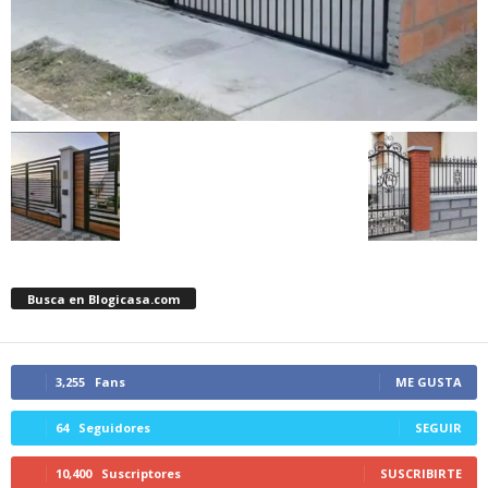
Busca en Blogicasa.com
3,255
Fans
ME GUSTA
64
Seguidores
SEGUIR
10,400
Suscriptores
SUSCRIBIRTE