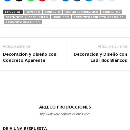
ETIQUETAS
CEMENTO
CONCRETO
CONCRETO HIDRAULICO
CONCRETOS
DE CEMENTO
DE CONCRETO
HORMIGON
PAVIMENTO CONCRETO HIDRAULICO
PAVIMENTO HIDRAULICO
Artículo anterior
Artículo siguiente
Decoracion y Diseño con
Decoracion y Diseño con
Concreto Aparente
Ladrillos Blancos
ARLECO PRODUCCIONES
http://www.arlecoproducciones.com
DEJA UNA RESPUESTA