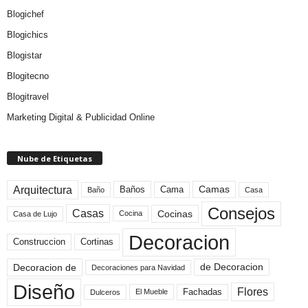
Blogichef
Blogichics
Blogistar
Blogitecno
Blogitravel
Marketing Digital & Publicidad Online
Nube de Etiquetas
Arquitectura
Camas
Baños
Cama
Baño
Casa
Consejos
Casas
Cocinas
Cocina
Casa de Lujo
Decoracion
Construccion
Cortinas
de Decoracion
Decoracion de
Decoraciones para Navidad
Diseño
Flores
Fachadas
El Mueble
Dulceros