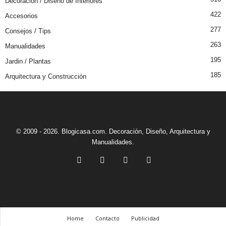
Decoracion / Diseño de Interiores
422
Accesorios
277
Consejos / Tips
263
Manualidades
195
Jardin / Plantas
185
Arquitectura y Construcción
© 2009 - 2026. Blogicasa.com. Decoración, Diseño, Arquitectura y
Manualidades.
Home
Contacto
Publicidad