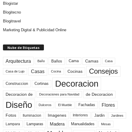
Blogistar
Blogitecno
Blogitravel
Marketing Digital & Publicidad Online
Nube de Etiquetas
Arquitectura
Camas
Baños
Cama
Baño
Casa
Consejos
Casas
Cocinas
Cocina
Casa de Lujo
Decoracion
Construccion
Cortinas
de Decoracion
Decoracion de
Decoraciones para Navidad
Diseño
Flores
Fachadas
El Mueble
Dulceros
Fotos
Imagenes
Interiores
Jardin
Iluminacion
Jardines
Madera
Lamparas
Manualidades
Lampara
Mesas