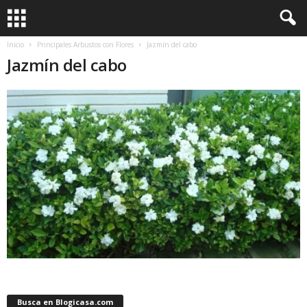
Inicio
Principales Arbustos con Flores
Jazmín del cabo
Jazmín del cabo
Busca en Blogicasa.com