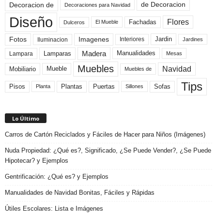
de Decoracion
Decoracion de
Decoraciones para Navidad
Diseño
Flores
Fachadas
El Mueble
Dulceros
Fotos
Imagenes
Interiores
Jardin
Iluminacion
Jardines
Madera
Lamparas
Manualidades
Lampara
Mesas
Muebles
Navidad
Mobiliario
Mueble
Muebles de
Tips
Plantas
Pisos
Puertas
Sofas
Planta
Sillones
Lo Último
Carros de Cartón Reciclados y Fáciles de Hacer para Niños (Imágenes)
Nuda Propiedad: ¿Qué es?, Significado, ¿Se Puede Vender?, ¿Se Puede
Hipotecar? y Ejemplos
Gentrificación: ¿Qué es? y Ejemplos
Manualidades de Navidad Bonitas, Fáciles y Rápidas
Útiles Escolares: Lista e Imágenes