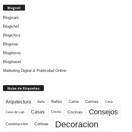
Blogroll
Blogicars
Blogichef
Blogichics
Blogistar
Blogitecno
Blogitravel
Marketing Digital & Publicidad Online
Nube de Etiquetas
Arquitectura
Camas
Baños
Cama
Baño
Casa
Consejos
Casas
Cocinas
Cocina
Casa de Lujo
Decoracion
Construccion
Cortinas