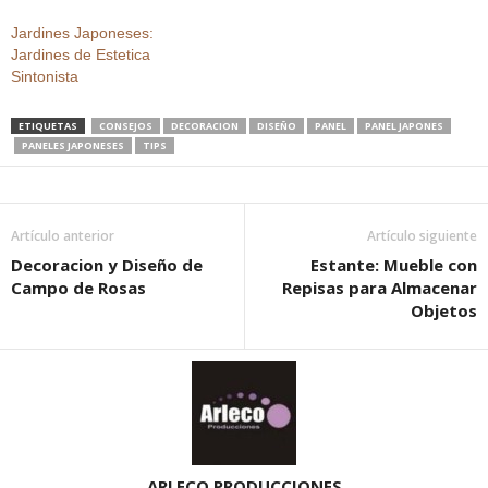
Jardines Japoneses:
Jardines de Estetica
Sintonista
ETIQUETAS
CONSEJOS
DECORACION
DISEÑO
PANEL
PANEL JAPONES
PANELES JAPONESES
TIPS
Artículo anterior
Artículo siguiente
Decoracion y Diseño de
Estante: Mueble con
Campo de Rosas
Repisas para Almacenar
Objetos
ARLECO PRODUCCIONES