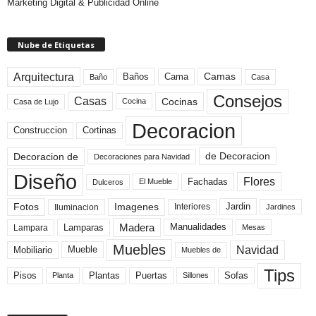
Marketing Digital & Publicidad Online
Nube de Etiquetas
Arquitectura
Camas
Baños
Cama
Baño
Casa
Consejos
Casas
Cocinas
Cocina
Casa de Lujo
Decoracion
Construccion
Cortinas
de Decoracion
Decoracion de
Decoraciones para Navidad
Diseño
Flores
Fachadas
El Mueble
Dulceros
Fotos
Imagenes
Interiores
Jardin
Iluminacion
Jardines
Madera
Lamparas
Manualidades
Lampara
Mesas
Muebles
Navidad
Mobiliario
Mueble
Muebles de
Tips
Plantas
Pisos
Puertas
Sofas
Planta
Sillones