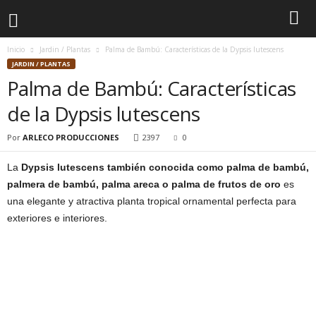
Inicio
Jardin / Plantas
Palma de Bambú: Características de la Dypsis lutescens
JARDIN / PLANTAS
Palma de Bambú: Características
de la Dypsis lutescens
Por
ARLECO PRODUCCIONES
2397
0
La
Dypsis lutescens también conocida como palma de bambú,
palmera de bambú, palma areca o palma de frutos de oro
es
una elegante y atractiva planta tropical ornamental perfecta para
exteriores e interiores.