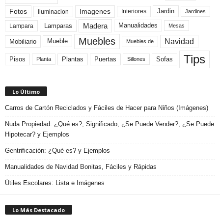
Fotos
Imagenes
Interiores
Jardin
Iluminacion
Jardines
Madera
Lamparas
Manualidades
Lampara
Mesas
Muebles
Navidad
Mobiliario
Mueble
Muebles de
Tips
Plantas
Pisos
Puertas
Sofas
Planta
Sillones
Lo Último
Carros de Cartón Reciclados y Fáciles de Hacer para Niños (Imágenes)
Nuda Propiedad: ¿Qué es?, Significado, ¿Se Puede Vender?, ¿Se Puede
Hipotecar? y Ejemplos
Gentrificación: ¿Qué es? y Ejemplos
Manualidades de Navidad Bonitas, Fáciles y Rápidas
Útiles Escolares: Lista e Imágenes
Lo Más Destacado