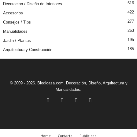
516
Decoracion / Diseño de Interiores
422
Accesorios
277
Consejos / Tips
263
Manualidades
195
Jardin / Plantas
185
Arquitectura y Construcción
© 2009 - 2026. Blogicasa.com. Decoración, Diseño, Arquitectura y
Manualidades.
Home
Contacto
Publicidad