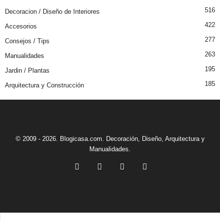
516
Decoracion / Diseño de Interiores
422
Accesorios
277
Consejos / Tips
263
Manualidades
195
Jardin / Plantas
185
Arquitectura y Construcción
© 2009 - 2026. Blogicasa.com. Decoración, Diseño, Arquitectura y
Manualidades.