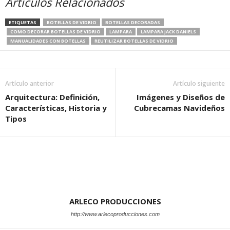
Artículos Relacionados
ETIQUETAS
BOTELLAS DE VIDRIO
BOTELLAS DECORADAS
COMO DECORAR BOTELLAS DE VIDRIO
LAMPARA
LAMPARA JACK DANIELS
MANUALIDADES CON BOTELLAS
REUTILIZAR BOTELLAS DE VIDRIO
Artículo anterior
Artículo siguiente
Arquitectura: Definición,
Imágenes y Diseños de
Características, Historia y
Cubrecamas Navideños
Tipos
ARLECO PRODUCCIONES
http://www.arlecoproducciones.com