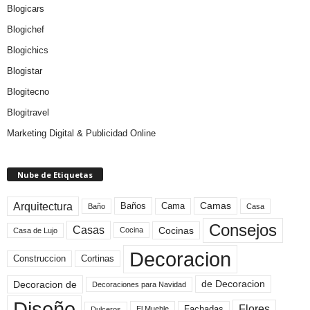
Blogicars
Blogichef
Blogichics
Blogistar
Blogitecno
Blogitravel
Marketing Digital & Publicidad Online
Nube de Etiquetas
Arquitectura
Camas
Baños
Cama
Baño
Casa
Consejos
Casas
Cocinas
Cocina
Casa de Lujo
Decoracion
Construccion
Cortinas
de Decoracion
Decoracion de
Decoraciones para Navidad
Diseño
Flores
Fachadas
El Mueble
Dulceros