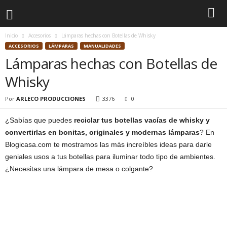
Inicio
Accesorios
Lámparas hechas con Botellas de Whisky
ACCESORIOS
LÁMPARAS
MANUALIDADES
Lámparas hechas con Botellas de
Whisky
Por
ARLECO PRODUCCIONES
3376
0
¿Sabías que puedes
reciclar tus botellas vacías de whisky y
convertirlas en bonitas, originales y modernas lámparas
? En
Blogicasa.com te mostramos las más increíbles ideas para darle
geniales usos a tus botellas para iluminar todo tipo de ambientes.
¿Necesitas una lámpara de mesa o colgante?