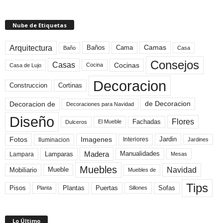
Nube de Etiquetas
Arquitectura
Camas
Baños
Cama
Baño
Casa
Consejos
Casas
Cocinas
Cocina
Casa de Lujo
Decoracion
Construccion
Cortinas
de Decoracion
Decoracion de
Decoraciones para Navidad
Diseño
Flores
Fachadas
El Mueble
Dulceros
Fotos
Imagenes
Interiores
Jardin
Iluminacion
Jardines
Madera
Lamparas
Manualidades
Lampara
Mesas
Muebles
Navidad
Mobiliario
Mueble
Muebles de
Tips
Plantas
Pisos
Puertas
Sofas
Planta
Sillones
Lo Último