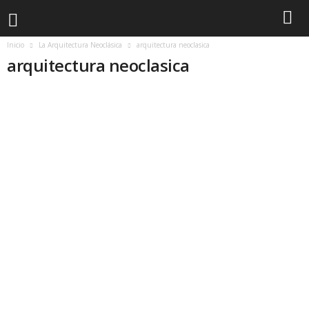
Inicio
La Arquitectura Neoclásica
arquitectura neoclasica
arquitectura neoclasica