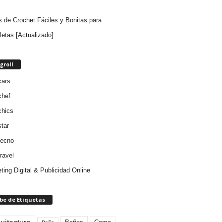
as de Crochet Fáciles y Bonitas para
lletas [Actualizado]
groll
cars
chef
chics
star
tecno
ravel
ting Digital & Publicidad Online
be de Etiquetas