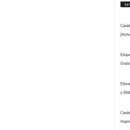
Lo
Carát
[Actu
Etiqu
Grati
Eleva
y Mat
Carát
Impri