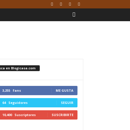
sca en Blogicasa.com
3,255
Fans
ME GUSTA
64
Seguidores
SEGUIR
10,400
Suscriptores
SUSCRIBIRTE