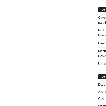
Lo
Carro
para 
Nuda 
Puede
Gentr
Manua
Rápi
Útile
Lo
Decor
Acces
Conse
Manua