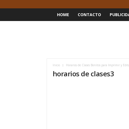
HOME
CONTACTO
PUBLICID
Inicio
Horarios de Clases Bonitos para Imprimir y Edit
horarios de clases3