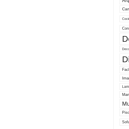
Arq
Ca
Coci
Con
D
Deco
D
Fac
Ima
Lam
Man
Mu
Pis
Sof