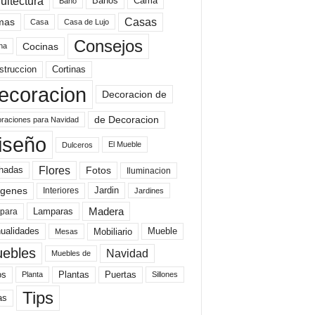
uitectura
Baños
Cama
Baño
mas
Casas
Casa
Casa de Lujo
Consejos
Cocinas
na
struccion
Cortinas
ecoracion
Decoracion de
de Decoracion
raciones para Navidad
iseño
El Mueble
Dulceros
Flores
Fotos
hadas
Iluminacion
genes
Interiores
Jardin
Jardines
Madera
Lamparas
para
Mobiliario
ualidades
Mueble
Mesas
ebles
Navidad
Muebles de
Plantas
os
Puertas
Planta
Sillones
Tips
as