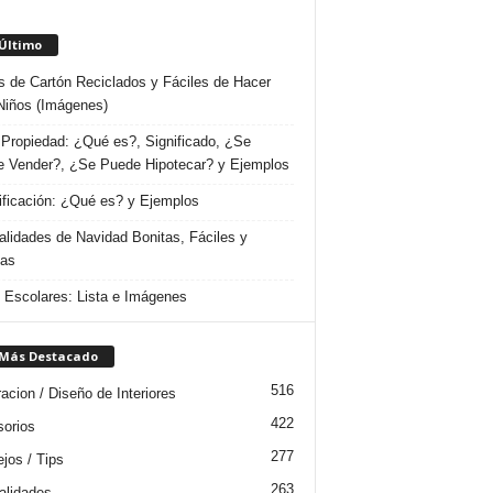
 Último
s de Cartón Reciclados y Fáciles de Hacer
Niños (Imágenes)
Propiedad: ¿Qué es?, Significado, ¿Se
 Vender?, ¿Se Puede Hipotecar? y Ejemplos
ificación: ¿Qué es? y Ejemplos
lidades de Navidad Bonitas, Fáciles y
das
s Escolares: Lista e Imágenes
 Más Destacado
516
acion / Diseño de Interiores
422
orios
277
jos / Tips
263
lidades