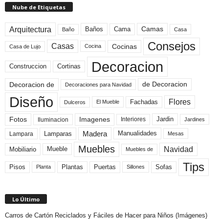
Nube de Etiquetas
Arquitectura
Camas
Baños
Cama
Baño
Casa
Consejos
Casas
Cocinas
Cocina
Casa de Lujo
Decoracion
Construccion
Cortinas
de Decoracion
Decoracion de
Decoraciones para Navidad
Diseño
Flores
Fachadas
El Mueble
Dulceros
Fotos
Imagenes
Interiores
Jardin
Iluminacion
Jardines
Madera
Lamparas
Manualidades
Lampara
Mesas
Muebles
Navidad
Mobiliario
Mueble
Muebles de
Tips
Plantas
Pisos
Puertas
Sofas
Planta
Sillones
Lo Último
Carros de Cartón Reciclados y Fáciles de Hacer para Niños (Imágenes)