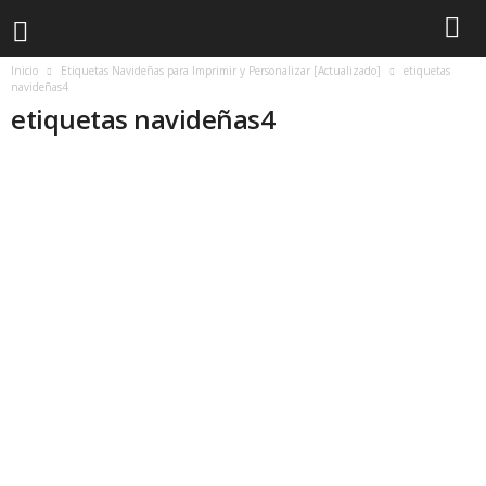
Inicio
Etiquetas Navideñas para Imprimir y Personalizar [Actualizado]
etiquetas
navideñas4
etiquetas navideñas4