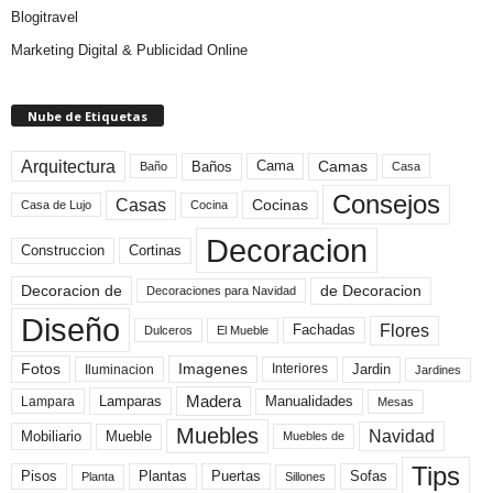
Blogitravel
Marketing Digital & Publicidad Online
Nube de Etiquetas
Arquitectura
Camas
Baños
Cama
Baño
Casa
Consejos
Casas
Cocinas
Cocina
Casa de Lujo
Decoracion
Construccion
Cortinas
de Decoracion
Decoracion de
Decoraciones para Navidad
Diseño
Flores
Fachadas
El Mueble
Dulceros
Fotos
Imagenes
Interiores
Jardin
Iluminacion
Jardines
Madera
Lamparas
Manualidades
Lampara
Mesas
Muebles
Navidad
Mobiliario
Mueble
Muebles de
Tips
Plantas
Pisos
Puertas
Sofas
Planta
Sillones