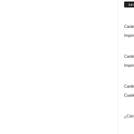
Lo
Carát
Impri
Carát
Impri
Carát
Cuade
¿Cómo