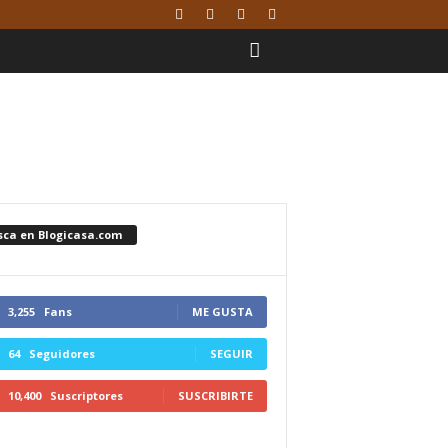
sca en Blogicasa.com
3,255
Fans
ME GUSTA
64
Seguidores
SEGUIR
10,400
Suscriptores
SUSCRIBIRTE