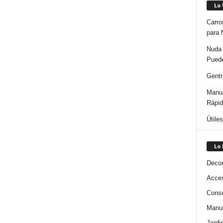
Lo
Carro
para 
Nuda 
Puede
Gentr
Manua
Rápi
Útile
Lo
Decor
Acces
Conse
Manua
Jardi