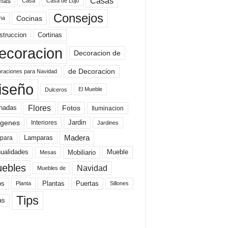
mas
Casas
Casa
Casa de Lujo
Consejos
Cocinas
na
struccion
Cortinas
ecoracion
Decoracion de
de Decoracion
raciones para Navidad
iseño
El Mueble
Dulceros
Flores
Fotos
hadas
Iluminacion
genes
Interiores
Jardin
Jardines
Madera
Lamparas
para
Mobiliario
ualidades
Mueble
Mesas
ebles
Navidad
Muebles de
Plantas
os
Puertas
Planta
Sillones
Tips
as