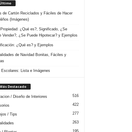
 Último
s de Cartón Reciclados y Fáciles de Hacer
Niños (Imágenes)
Propiedad: ¿Qué es?, Significado, ¿Se
 Vender?, ¿Se Puede Hipotecar? y Ejemplos
ificación: ¿Qué es? y Ejemplos
lidades de Navidad Bonitas, Fáciles y
das
s Escolares: Lista e Imágenes
 Más Destacado
516
acion / Diseño de Interiores
422
orios
277
jos / Tips
263
lidades
195
n / Plantas