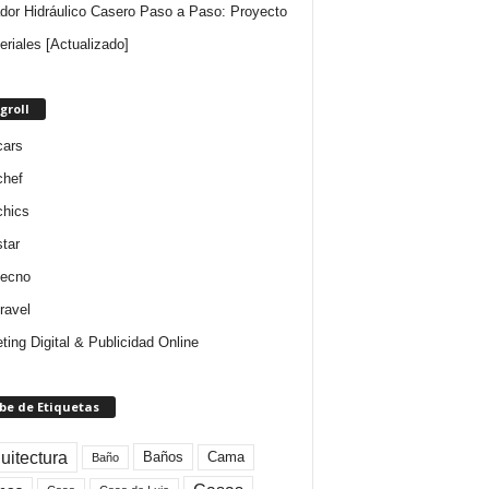
dor Hidráulico Casero Paso a Paso: Proyecto
eriales [Actualizado]
groll
cars
chef
chics
star
tecno
ravel
ting Digital & Publicidad Online
be de Etiquetas
uitectura
Baños
Cama
Baño