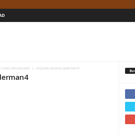
AD
 Gratis [Actualizado]
etiquetas escolares spiderman4
Bu
iderman4