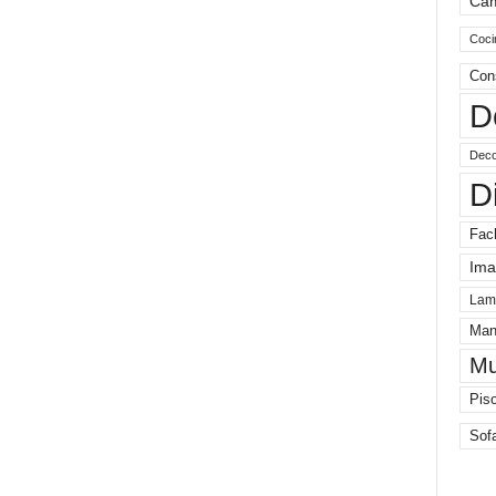
Ca
Coci
Con
D
Deco
D
Fac
Ima
Lam
Man
Mu
Pis
Sof