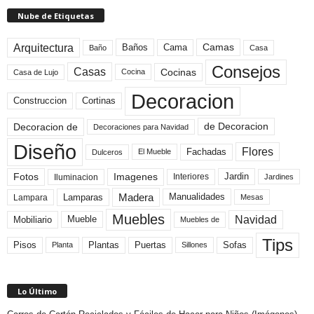
Nube de Etiquetas
Arquitectura
Camas
Baños
Cama
Baño
Casa
Consejos
Casas
Cocinas
Cocina
Casa de Lujo
Decoracion
Construccion
Cortinas
de Decoracion
Decoracion de
Decoraciones para Navidad
Diseño
Flores
Fachadas
El Mueble
Dulceros
Fotos
Imagenes
Interiores
Jardin
Iluminacion
Jardines
Madera
Lamparas
Manualidades
Lampara
Mesas
Muebles
Navidad
Mobiliario
Mueble
Muebles de
Tips
Plantas
Pisos
Puertas
Sofas
Planta
Sillones
Lo Último