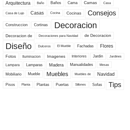
Arquitectura
Camas
Baños
Cama
Baño
Casa
Consejos
Casas
Cocinas
Cocina
Casa de Lujo
Decoracion
Construccion
Cortinas
de Decoracion
Decoracion de
Decoraciones para Navidad
Diseño
Flores
Fachadas
El Mueble
Dulceros
Fotos
Imagenes
Interiores
Jardin
Iluminacion
Jardines
Madera
Lamparas
Manualidades
Lampara
Mesas
Muebles
Navidad
Mobiliario
Mueble
Muebles de
Tips
Plantas
Pisos
Puertas
Sofas
Planta
Sillones
Lo Último
Carros de Cartón Reciclados y Fáciles de Hacer para Niños (Imágenes)
Nuda Propiedad: ¿Qué es?, Significado, ¿Se Puede Vender?, ¿Se Puede
Hipotecar? y Ejemplos