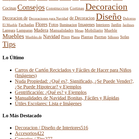
Decoracion
Consejos
Cocinas
Construccion
Cortinas
Diseño
Decoracion de
de Decoracion
Decoraciones para Navidad
Dulceros
Flores
Fotos
Imagenes
Fachadas
Interiores
Jardin
El Mueble
Iluminacion
Jardines
Madera
Lamparas
Mobiliario
Manualidades
Mueble
Lampara
Mesas
Muebles
Navidad
Pisos
Plantas
Puertas
Sofas
Muebles de
Planta
Sillones
Tips
Lo Último
Carros de Cartón Reciclados y Fáciles de Hacer para Niños
(Imágenes)
Nuda Propiedad: ¿Qué es?, Significado, ¿Se Puede Vender?,
¿Se Puede Hipotecar? y Ejemplos
Gentrificación: ¿Qué es? y Ejemplos
Manualidades de Navidad Bonitas, Fáciles y Rápidas
Útiles Escolares: Lista e Imágenes
Lo Más Destacado
Decoracion / Diseño de Interiores
516
Accesorios
422
Consejos / Tips
277