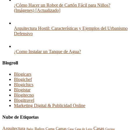
¿Cómo Hacer un Robot de Cartón Fácil para Niños?
(Imágenes) [Actualizado]
Arquitectura Hostil: Características y Ejemplos del Urbanismo
Defensivo
¿Como Instalar un Tanque de Agua?
Blogroll
Blogicars
Blogichef
Blogichics
Blogistar
Blogitecno
Blogitravel
Marketing Digital & Publicidad Online
Nube de Etiquetas
Arquitectura
Casas
Baños
Camas
Cama
Casa
Cocina
Baño
Casa de Lujo