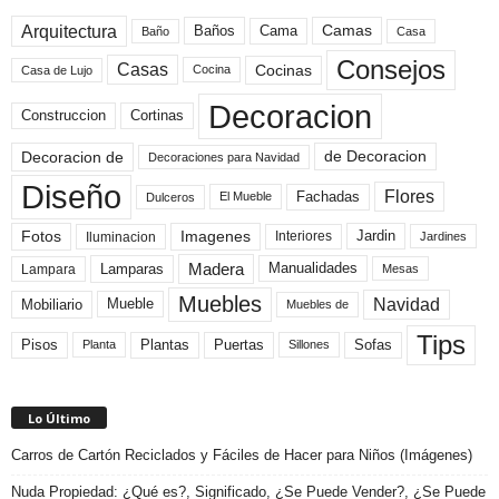
Arquitectura
Camas
Baños
Cama
Baño
Casa
Consejos
Casas
Cocinas
Cocina
Casa de Lujo
Decoracion
Construccion
Cortinas
de Decoracion
Decoracion de
Decoraciones para Navidad
Diseño
Flores
Fachadas
El Mueble
Dulceros
Fotos
Imagenes
Interiores
Jardin
Iluminacion
Jardines
Madera
Lamparas
Manualidades
Lampara
Mesas
Muebles
Navidad
Mobiliario
Mueble
Muebles de
Tips
Plantas
Pisos
Puertas
Sofas
Planta
Sillones
Lo Último
Carros de Cartón Reciclados y Fáciles de Hacer para Niños (Imágenes)
Nuda Propiedad: ¿Qué es?, Significado, ¿Se Puede Vender?, ¿Se Puede